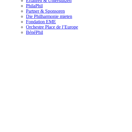
Erfahren & Unterstützen
PhilaPhil
Partner & Sponsoren
Die Philharmonie mieten
Fondation EME
Orchestre Place de l’Europe
BénéPhil