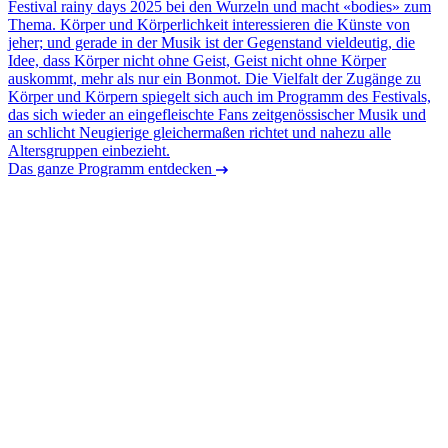
Festival rainy days 2025 bei den Wurzeln und macht «bodies» zum
Thema. Körper und Körperlichkeit interessieren die Künste von
jeher; und gerade in der Musik ist der Gegenstand vieldeutig, die
Idee, dass Körper nicht ohne Geist, Geist nicht ohne Körper
auskommt, mehr als nur ein Bonmot. Die Vielfalt der Zugänge zu
Körper und Körpern spiegelt sich auch im Programm des Festivals,
das sich wieder an eingefleischte Fans zeitgenössischer Musik und
an schlicht Neugierige gleichermaßen richtet und nahezu alle
Altersgruppen einbezieht.
Das ganze Programm entdecken