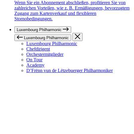
Wenn Sie ein Abonnement abschließen, profitieren Sie von
zahlreichen Vorteilen, wie z. B. Ermäßigungen, bevorzugtem
Zugang zum Kartenverkauf und flexibleren
Stornobedingungen.
Luxembourg Philharmonic
Luxembourg Philharmonic
Luxembourg Philharmonic
Chefdirigent
Orchestermitglieder
On Tour
Academy
D’Frënn vun de Lëtzebuerger Philharmoniker