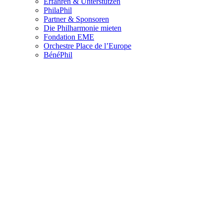
Erfahren & Unterstützen
PhilaPhil
Partner & Sponsoren
Die Philharmonie mieten
Fondation EME
Orchestre Place de l’Europe
BénéPhil