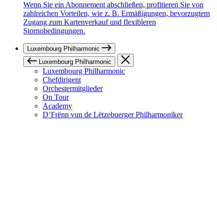
Wenn Sie ein Abonnement abschließen, profitieren Sie von
zahlreichen Vorteilen, wie z. B. Ermäßigungen, bevorzugtem
Zugang zum Kartenverkauf und flexibleren
Stornobedingungen.
Luxembourg Philharmonic
Luxembourg Philharmonic
Luxembourg Philharmonic
Chefdirigent
Orchestermitglieder
On Tour
Academy
D’Frënn vun de Lëtzebuerger Philharmoniker