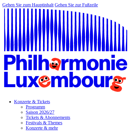
Gehen Sie zum Hauptinhalt
Gehen Sie zur Fußzeile
Konzerte & Tickets
Programm
Saison 2026/27
Tickets & Abonnements
Festivals & Themes
Konzerte & mehr