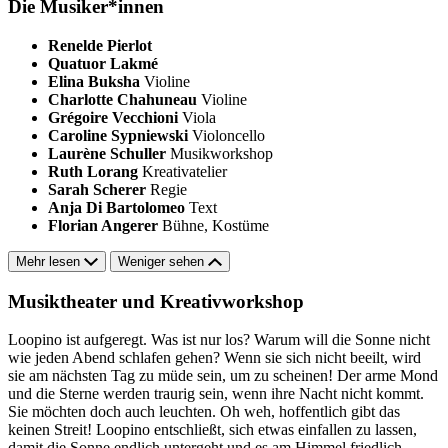
Die Musiker*innen
Renelde Pierlot
Quatuor Lakmé
Elina Buksha
Violine
Charlotte Chahuneau
Violine
Grégoire Vecchioni
Viola
Caroline Sypniewski
Violoncello
Laurène Schuller
Musikworkshop
Ruth Lorang
Kreativatelier
Sarah Scherer
Regie
Anja Di Bartolomeo
Text
Florian Angerer
Bühne, Kostüme
Mehr lesen
Weniger sehen
Musiktheater und Kreativworkshop
Loopino ist aufgeregt. Was ist nur los? Warum will die Sonne nicht
wie jeden Abend schlafen gehen? Wenn sie sich nicht beeilt, wird
sie am nächsten Tag zu müde sein, um zu scheinen! Der arme Mond
und die Sterne werden traurig sein, wenn ihre Nacht nicht kommt.
Sie möchten doch auch leuchten. Oh weh, hoffentlich gibt das
keinen Streit! Loopino entschließt, sich etwas einfallen zu lassen,
damit die Sonne endlich untergeht und es am Himmel friedlich