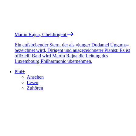
Martin Rajna, Chefdirigent
Ein aufstrebender Stern, der als «junger Dudamel Ungarns»
bezeichnet wird, Dirigent und ausgezeichneter Pianist: Es ist
offiziell! Bald wird Martin Rajna die Leitung des
Luxembourg Philharmonic übernehmen.
Phil+
Ansehen
Lesen
Zuhören