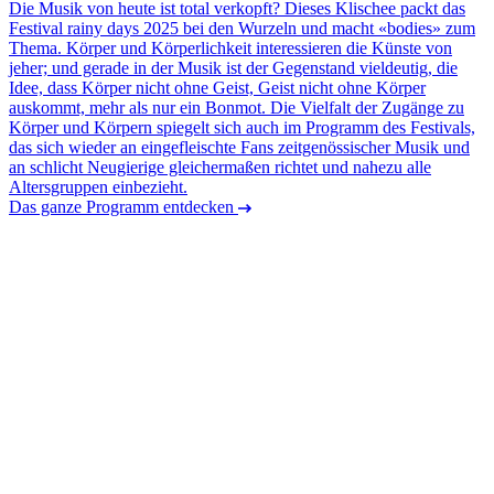
Die Musik von heute ist total verkopft? Dieses Klischee packt das
Festival rainy days 2025 bei den Wurzeln und macht «bodies» zum
Thema. Körper und Körperlichkeit interessieren die Künste von
jeher; und gerade in der Musik ist der Gegenstand vieldeutig, die
Idee, dass Körper nicht ohne Geist, Geist nicht ohne Körper
auskommt, mehr als nur ein Bonmot. Die Vielfalt der Zugänge zu
Körper und Körpern spiegelt sich auch im Programm des Festivals,
das sich wieder an eingefleischte Fans zeitgenössischer Musik und
an schlicht Neugierige gleichermaßen richtet und nahezu alle
Altersgruppen einbezieht.
Das ganze Programm entdecken