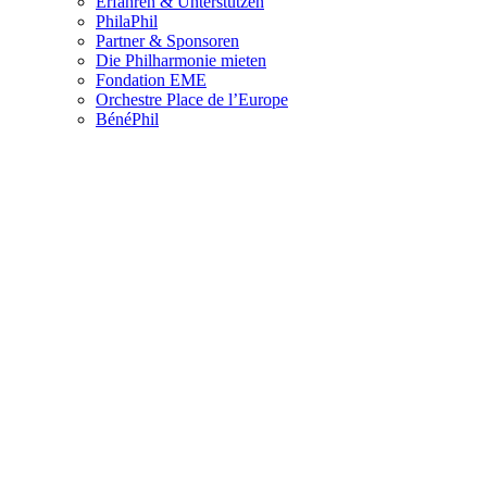
Erfahren & Unterstützen
PhilaPhil
Partner & Sponsoren
Die Philharmonie mieten
Fondation EME
Orchestre Place de l’Europe
BénéPhil