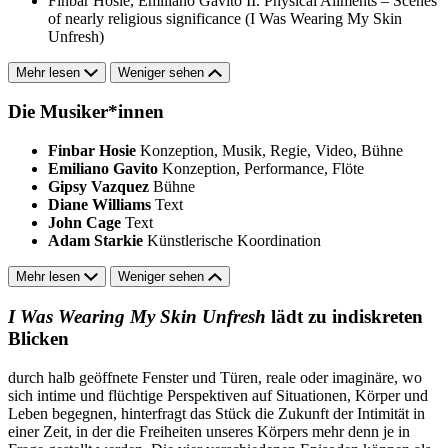
Finbar Hosie, Emiliano Gavito
II. Physical Ailments – Scenes
of nearly religious significance (I Was Wearing My Skin
Unfresh)
Mehr lesen
Weniger sehen
Die Musiker*innen
Finbar Hosie
Konzeption, Musik, Regie, Video, Bühne
Emiliano Gavito
Konzeption, Performance, Flöte
Gipsy Vazquez
Bühne
Diane Williams
Text
John Cage
Text
Adam Starkie
Künstlerische Koordination
Mehr lesen
Weniger sehen
I Was Wearing My Skin Unfresh
lädt zu indiskreten
Blicken
durch halb geöffnete Fenster und Türen, reale oder imaginäre, wo
sich intime und flüchtige Perspektiven auf Situationen, Körper und
Leben begegnen, hinterfragt das Stück die Zukunft der Intimität in
einer Zeit, in der die Freiheiten unseres Körpers mehr denn je in