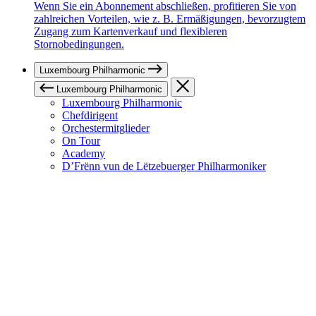
Wenn Sie ein Abonnement abschließen, profitieren Sie von
zahlreichen Vorteilen, wie z. B. Ermäßigungen, bevorzugtem
Zugang zum Kartenverkauf und flexibleren
Stornobedingungen.
Luxembourg Philharmonic
Luxembourg Philharmonic
Luxembourg Philharmonic
Chefdirigent
Orchestermitglieder
On Tour
Academy
D’Frënn vun de Lëtzebuerger Philharmoniker