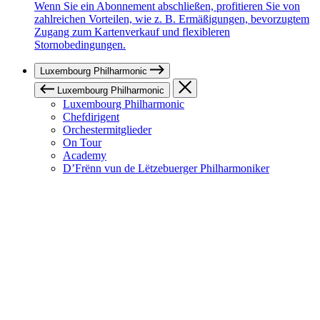
Wenn Sie ein Abonnement abschließen, profitieren Sie von
zahlreichen Vorteilen, wie z. B. Ermäßigungen, bevorzugtem
Zugang zum Kartenverkauf und flexibleren
Stornobedingungen.
Luxembourg Philharmonic
Luxembourg Philharmonic
Luxembourg Philharmonic
Chefdirigent
Orchestermitglieder
On Tour
Academy
D’Frënn vun de Lëtzebuerger Philharmoniker