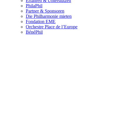
Erfahren & Unterstützen
PhilaPhil
Partner & Sponsoren
Die Philharmonie mieten
Fondation EME
Orchestre Place de l’Europe
BénéPhil