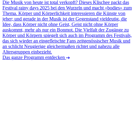
Die Musik von heute ist total verkopft? Dieses Klischee packt das
Festival rainy days 2025 bei den Wurzeln und macht «bodies» zum
Thema. Körper und Körperlichkeit interessieren die Künste von
jeher; und gerade in der Musik ist der Gegenstand vieldeutig, die
Idee, dass Körper nicht ohne Geist, Geist nicht ohne Körper
auskommt, mehr als nur ein Bonmot. Die Vielfalt der Zugänge zu
Körper und Körpern spiegelt sich auch im Programm des Festivals,
das sich wieder an eingefleischte Fans zeitgenössischer Musik und
an schlicht Neugierige gleichermaßen richtet und nahezu alle
Altersgruppen einbezieht.
Das ganze Programm entdecken