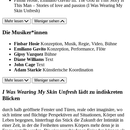
Finbar Hosie, Emiliano Gavito
III. The God in This Story Is
This Man – Stories of love and passion (I Was Wearing My
Skin Unfresh)
Mehr lesen
Weniger sehen
Die Musiker*innen
Finbar Hosie
Konzeption, Musik, Regie, Video, Bühne
Emiliano Gavito
Konzeption, Performance, Flöte
Gipsy Vazquez
Bühne
Diane Williams
Text
John Cage
Text
Adam Starkie
Künstlerische Koordination
Mehr lesen
Weniger sehen
I Was Wearing My Skin Unfresh
lädt zu indiskreten
Blicken
durch halb geöffnete Fenster und Türen, reale oder imaginäre, wo
sich intime und flüchtige Perspektiven auf Situationen, Körper und
Leben begegnen, hinterfragt das Stück die Zukunft der Intimität in
einer Zeit, in der die Freiheiten unseres Körpers mehr denn je in