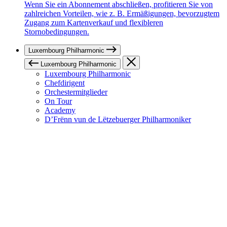
Wenn Sie ein Abonnement abschließen, profitieren Sie von
zahlreichen Vorteilen, wie z. B. Ermäßigungen, bevorzugtem
Zugang zum Kartenverkauf und flexibleren
Stornobedingungen.
Luxembourg Philharmonic
Luxembourg Philharmonic
Luxembourg Philharmonic
Chefdirigent
Orchestermitglieder
On Tour
Academy
D’Frënn vun de Lëtzebuerger Philharmoniker