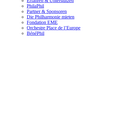
Erfahren & Unterstützen
PhilaPhil
Partner & Sponsoren
Die Philharmonie mieten
Fondation EME
Orchestre Place de l’Europe
BénéPhil