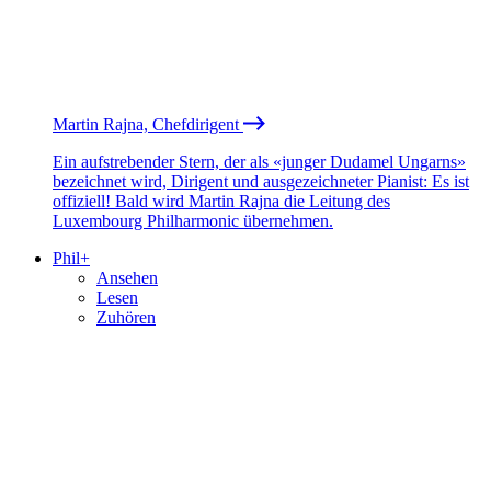
Martin Rajna, Chefdirigent
Ein aufstrebender Stern, der als «junger Dudamel Ungarns»
bezeichnet wird, Dirigent und ausgezeichneter Pianist: Es ist
offiziell! Bald wird Martin Rajna die Leitung des
Luxembourg Philharmonic übernehmen.
Phil+
Ansehen
Lesen
Zuhören