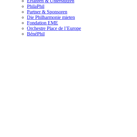
Erfahren & Unterstützen
PhilaPhil
Partner & Sponsoren
Die Philharmonie mieten
Fondation EME
Orchestre Place de l’Europe
BénéPhil