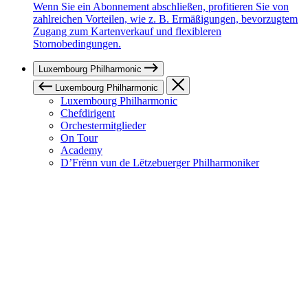
Wenn Sie ein Abonnement abschließen, profitieren Sie von
zahlreichen Vorteilen, wie z. B. Ermäßigungen, bevorzugtem
Zugang zum Kartenverkauf und flexibleren
Stornobedingungen.
Luxembourg Philharmonic
Luxembourg Philharmonic
Luxembourg Philharmonic
Chefdirigent
Orchestermitglieder
On Tour
Academy
D’Frënn vun de Lëtzebuerger Philharmoniker