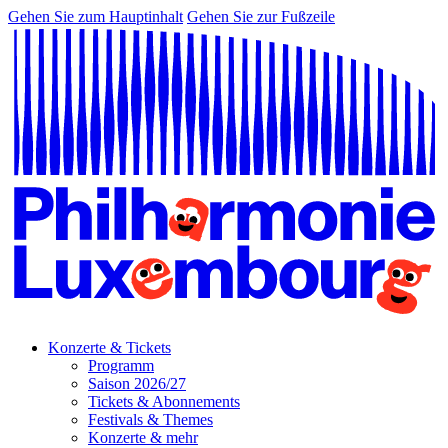
Gehen Sie zum Hauptinhalt
Gehen Sie zur Fußzeile
Konzerte & Tickets
Programm
Saison 2026/27
Tickets & Abonnements
Festivals & Themes
Konzerte & mehr