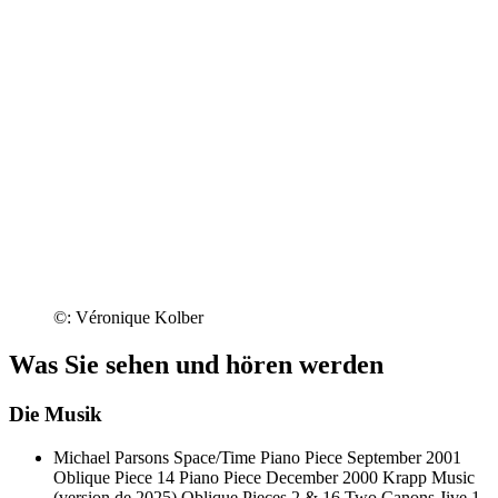
©: Véronique Kolber
Was Sie sehen und hören werden
Die Musik
Michael Parsons
Space/Time Piano Piece September 2001
Oblique Piece 14
Piano Piece December 2000
Krapp Music
(version de 2025)
Oblique Pieces 2 & 16
Two Canons
Jive 1