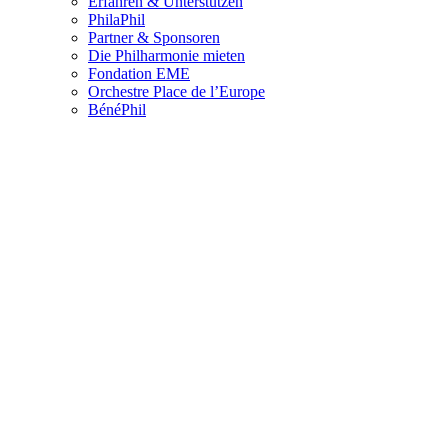
Erfahren & Unterstützen
PhilaPhil
Partner & Sponsoren
Die Philharmonie mieten
Fondation EME
Orchestre Place de l’Europe
BénéPhil