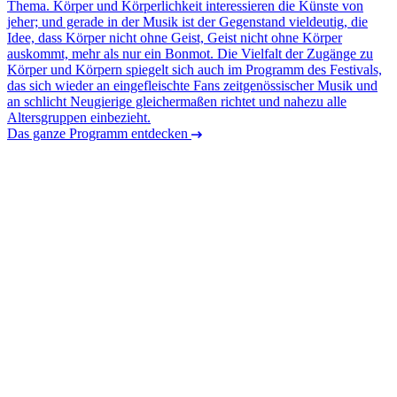
Thema. Körper und Körperlichkeit interessieren die Künste von
jeher; und gerade in der Musik ist der Gegenstand vieldeutig, die
Idee, dass Körper nicht ohne Geist, Geist nicht ohne Körper
auskommt, mehr als nur ein Bonmot. Die Vielfalt der Zugänge zu
Körper und Körpern spiegelt sich auch im Programm des Festivals,
das sich wieder an eingefleischte Fans zeitgenössischer Musik und
an schlicht Neugierige gleichermaßen richtet und nahezu alle
Altersgruppen einbezieht.
Das ganze Programm entdecken