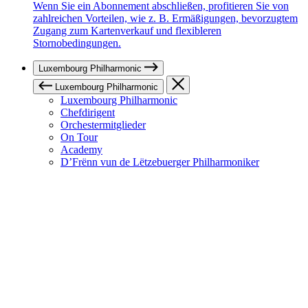
Wenn Sie ein Abonnement abschließen, profitieren Sie von
zahlreichen Vorteilen, wie z. B. Ermäßigungen, bevorzugtem
Zugang zum Kartenverkauf und flexibleren
Stornobedingungen.
Luxembourg Philharmonic
Luxembourg Philharmonic
Luxembourg Philharmonic
Chefdirigent
Orchestermitglieder
On Tour
Academy
D’Frënn vun de Lëtzebuerger Philharmoniker