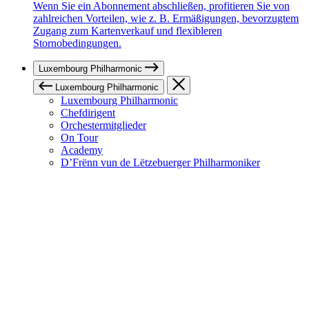
Wenn Sie ein Abonnement abschließen, profitieren Sie von
zahlreichen Vorteilen, wie z. B. Ermäßigungen, bevorzugtem
Zugang zum Kartenverkauf und flexibleren
Stornobedingungen.
Luxembourg Philharmonic
Luxembourg Philharmonic
Luxembourg Philharmonic
Chefdirigent
Orchestermitglieder
On Tour
Academy
D’Frënn vun de Lëtzebuerger Philharmoniker