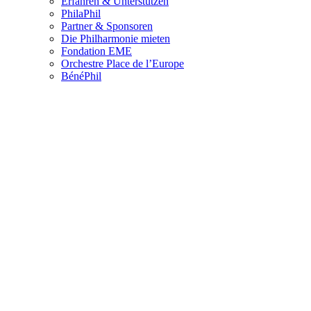
Erfahren & Unterstützen
PhilaPhil
Partner & Sponsoren
Die Philharmonie mieten
Fondation EME
Orchestre Place de l’Europe
BénéPhil