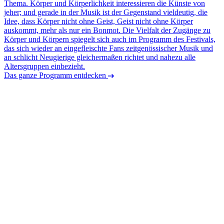
Thema. Körper und Körperlichkeit interessieren die Künste von
jeher; und gerade in der Musik ist der Gegenstand vieldeutig, die
Idee, dass Körper nicht ohne Geist, Geist nicht ohne Körper
auskommt, mehr als nur ein Bonmot. Die Vielfalt der Zugänge zu
Körper und Körpern spiegelt sich auch im Programm des Festivals,
das sich wieder an eingefleischte Fans zeitgenössischer Musik und
an schlicht Neugierige gleichermaßen richtet und nahezu alle
Altersgruppen einbezieht.
Das ganze Programm entdecken