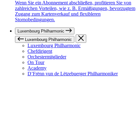
Wenn Sie ein Abonnement abschließen, profitieren Sie von
zahlreichen Vorteilen, wie z. B. Ermäßigungen, bevorzugtem
Zugang zum Kartenverkauf und flexibleren
Stornobedingungen.
Luxembourg Philharmonic
Luxembourg Philharmonic
Luxembourg Philharmonic
Chefdirigent
Orchestermitglieder
On Tour
Academy
D’Frënn vun de Lëtzebuerger Philharmoniker