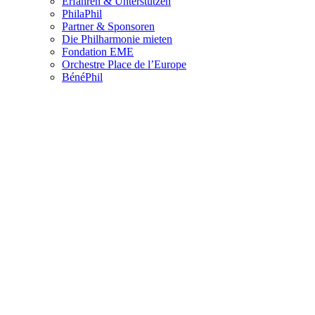
Erfahren & Unterstützen
PhilaPhil
Partner & Sponsoren
Die Philharmonie mieten
Fondation EME
Orchestre Place de l’Europe
BénéPhil