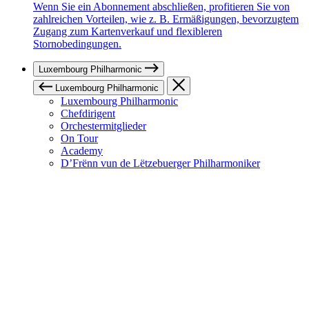
Wenn Sie ein Abonnement abschließen, profitieren Sie von
zahlreichen Vorteilen, wie z. B. Ermäßigungen, bevorzugtem
Zugang zum Kartenverkauf und flexibleren
Stornobedingungen.
Luxembourg Philharmonic
Luxembourg Philharmonic
Luxembourg Philharmonic
Chefdirigent
Orchestermitglieder
On Tour
Academy
D’Frënn vun de Lëtzebuerger Philharmoniker