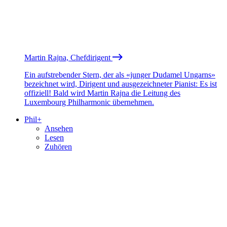
Martin Rajna, Chefdirigent
Ein aufstrebender Stern, der als «junger Dudamel Ungarns»
bezeichnet wird, Dirigent und ausgezeichneter Pianist: Es ist
offiziell! Bald wird Martin Rajna die Leitung des
Luxembourg Philharmonic übernehmen.
Phil+
Ansehen
Lesen
Zuhören