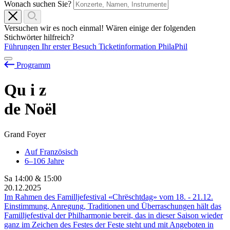
Wonach suchen Sie?
Versuchen wir es noch einmal! Wären einige der folgenden
Stichwörter hilfreich?
Führungen
Ihr erster Besuch
Ticketinformation
PhilaPhil
Programm
Qu
i
z
de Noël
Grand Foyer
Auf Französisch
6–106 Jahre
Sa
14:00
&
15:00
20.12.2025
Im Rahmen des Familljefestival «Chrëschtdag» vom
18.
-
21.12.
Einstimmung, Anregung, Traditionen und Überraschungen hält das
Familljefestival der Philharmonie bereit, das in dieser Saison wieder
ganz im Zeichen des Festes der Feste steht und mit Angeboten in