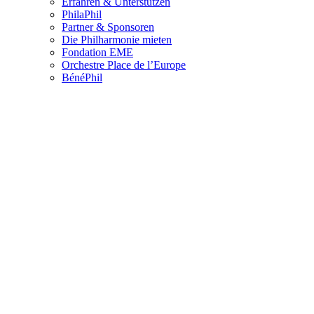
Erfahren & Unterstützen
PhilaPhil
Partner & Sponsoren
Die Philharmonie mieten
Fondation EME
Orchestre Place de l’Europe
BénéPhil