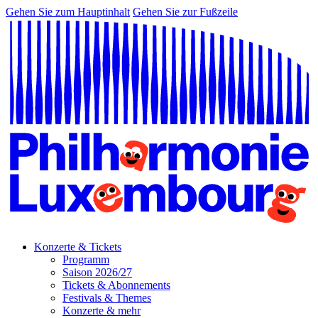
Gehen Sie zum Hauptinhalt
Gehen Sie zur Fußzeile
Konzerte & Tickets
Programm
Saison 2026/27
Tickets & Abonnements
Festivals & Themes
Konzerte & mehr