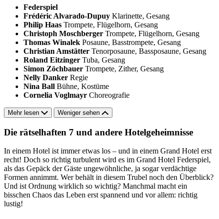
Federspiel
Frédéric Alvarado-Dupuy
Klarinette, Gesang
Philip Haas
Trompete, Flügelhorn, Gesang
Christoph Moschberger
Trompete, Flügelhorn, Gesang
Thomas Winalek
Posaune, Basstrompete, Gesang
Christian Amstätter
Tenorposaune, Bassposaune, Gesang
Roland Eitzinger
Tuba, Gesang
Simon Zöchbauer
Trompete, Zither, Gesang
Nelly Danker
Regie
Nina Ball
Bühne, Kostüme
Cornelia Voglmayr
Choreografie
Mehr lesen
Weniger sehen
Die rätselhaften 7 und andere Hotelgeheimnisse
In einem Hotel ist immer etwas los – und in einem Grand Hotel erst
recht! Doch so richtig turbulent wird es im Grand Hotel Federspiel,
als das Gepäck der Gäste ungewöhnliche, ja sogar verdächtige
Formen annimmt. Wer behält in diesem Trubel noch den Überblick?
Und ist Ordnung wirklich so wichtig? Manchmal macht ein
bisschen Chaos das Leben erst spannend und vor allem: richtig
lustig!