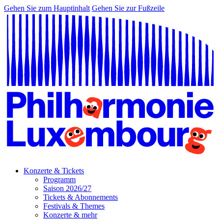
Gehen Sie zum Hauptinhalt
Gehen Sie zur Fußzeile
Konzerte & Tickets
Programm
Saison 2026/27
Tickets & Abonnements
Festivals & Themes
Konzerte & mehr