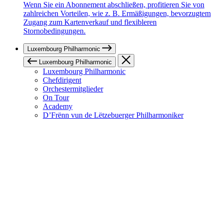
Wenn Sie ein Abonnement abschließen, profitieren Sie von
zahlreichen Vorteilen, wie z. B. Ermäßigungen, bevorzugtem
Zugang zum Kartenverkauf und flexibleren
Stornobedingungen.
Luxembourg Philharmonic
Luxembourg Philharmonic
Luxembourg Philharmonic
Chefdirigent
Orchestermitglieder
On Tour
Academy
D’Frënn vun de Lëtzebuerger Philharmoniker