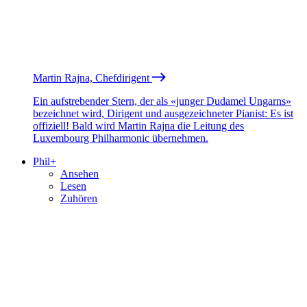
Martin Rajna, Chefdirigent
Ein aufstrebender Stern, der als «junger Dudamel Ungarns»
bezeichnet wird, Dirigent und ausgezeichneter Pianist: Es ist
offiziell! Bald wird Martin Rajna die Leitung des
Luxembourg Philharmonic übernehmen.
Phil+
Ansehen
Lesen
Zuhören