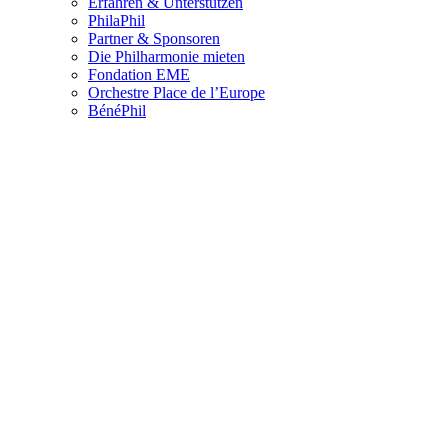
Erfahren & Unterstützen
PhilaPhil
Partner & Sponsoren
Die Philharmonie mieten
Fondation EME
Orchestre Place de l’Europe
BénéPhil