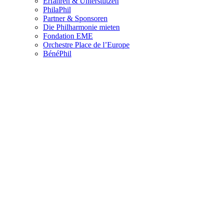
Erfahren & Unterstützen
PhilaPhil
Partner & Sponsoren
Die Philharmonie mieten
Fondation EME
Orchestre Place de l’Europe
BénéPhil