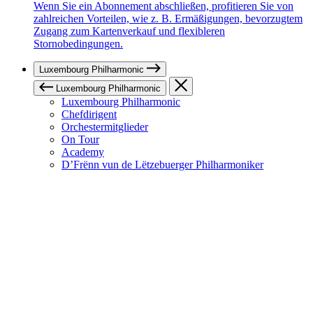
Wenn Sie ein Abonnement abschließen, profitieren Sie von
zahlreichen Vorteilen, wie z. B. Ermäßigungen, bevorzugtem
Zugang zum Kartenverkauf und flexibleren
Stornobedingungen.
Luxembourg Philharmonic
Luxembourg Philharmonic
Luxembourg Philharmonic
Chefdirigent
Orchestermitglieder
On Tour
Academy
D’Frënn vun de Lëtzebuerger Philharmoniker