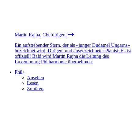
Martin Rajna, Chefdirigent
Ein aufstrebender Stern, der als «junger Dudamel Ungarns»
bezeichnet wird, Dirigent und ausgezeichneter Pianist: Es ist
offiziell! Bald wird Martin Rajna die Leitung des
Luxembourg Philharmonic übernehmen.
Phil+
Ansehen
Lesen
Zuhören