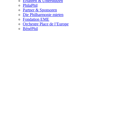
Erfahren & Unterstützen
PhilaPhil
Partner & Sponsoren
Die Philharmonie mieten
Fondation EME
Orchestre Place de l’Europe
BénéPhil