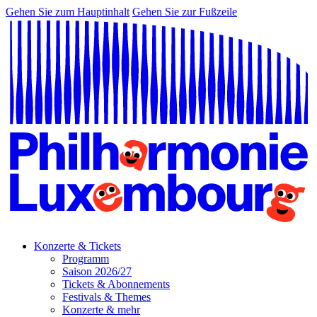
Gehen Sie zum Hauptinhalt
Gehen Sie zur Fußzeile
Konzerte & Tickets
Programm
Saison 2026/27
Tickets & Abonnements
Festivals & Themes
Konzerte & mehr