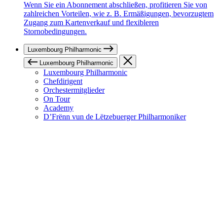
Wenn Sie ein Abonnement abschließen, profitieren Sie von
zahlreichen Vorteilen, wie z. B. Ermäßigungen, bevorzugtem
Zugang zum Kartenverkauf und flexibleren
Stornobedingungen.
Luxembourg Philharmonic
Luxembourg Philharmonic
Luxembourg Philharmonic
Chefdirigent
Orchestermitglieder
On Tour
Academy
D’Frënn vun de Lëtzebuerger Philharmoniker