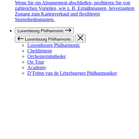
Wenn Sie ein Abonnement abschließen, profitieren Sie von
zahlreichen Vorteilen, wie z. B. Ermäßigungen, bevorzugtem
Zugang zum Kartenverkauf und flexibleren
Stornobedingungen.
Luxembourg Philharmonic
Luxembourg Philharmonic
Luxembourg Philharmonic
Chefdirigent
Orchestermitglieder
On Tour
Academy
D’Frënn vun de Lëtzebuerger Philharmoniker