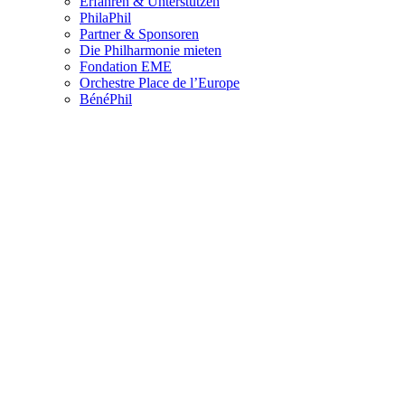
Erfahren & Unterstützen
PhilaPhil
Partner & Sponsoren
Die Philharmonie mieten
Fondation EME
Orchestre Place de l’Europe
BénéPhil