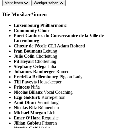
Mehr lesen
Weniger sehen
Die Musiker*innen
Luxembourg Philharmonic
Community Choir
Pueri Cantores du Conservatoire de la Ville de
Luxembourg
Chœur de l’école CLI Adam Roberti
Ivan Boumans
Leitung
Julie Colin
Chorleitung
Pit Heyart
Chorleitung
Stephany Ortega
Julia
Johannes Bamberger
Romeo
Fredrika Brillembourg
Pigeon Lady
Tijl Faveyts
Housekeeper
Princess
Niña
Nicolas Billaux
Vocal Coaching
Ezgi Göktürk
Korrepetition
Amit Dhuri
Vermittlung
Nicolas Ritz
Bühnenbau
Michael Morgan
Licht
Emer O’Hara
Requisite
Jillian Gabiou
Frisuren