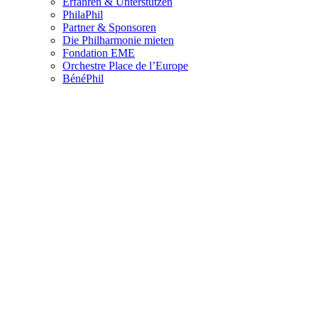
Erfahren & Unterstützen
PhilaPhil
Partner & Sponsoren
Die Philharmonie mieten
Fondation EME
Orchestre Place de l’Europe
BénéPhil