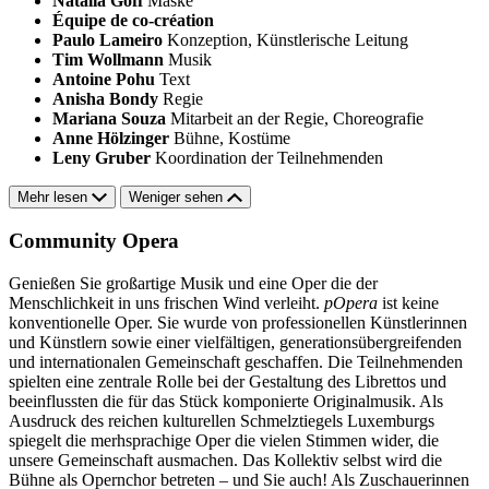
Natalia Goff
Maske
Équipe de co-création
Paulo Lameiro
Konzeption, Künstlerische Leitung
Tim Wollmann
Musik
Antoine Pohu
Text
Anisha Bondy
Regie
Mariana Souza
Mitarbeit an der Regie, Choreografie
Anne Hölzinger
Bühne, Kostüme
Leny Gruber
Koordination der Teilnehmenden
Mehr lesen
Weniger sehen
Community Opera
Genießen Sie großartige Musik und eine Oper die der
Menschlichkeit in uns frischen Wind verleiht.
pOpera
ist keine
konventionelle Oper. Sie wurde von professionellen Künstlerinnen
und Künstlern sowie einer vielfältigen, generationsübergreifenden
und internationalen Gemeinschaft geschaffen. Die Teilnehmenden
spielten eine zentrale Rolle bei der Gestaltung des Librettos und
beeinflussten die für das Stück komponierte Originalmusik. Als
Ausdruck des reichen kulturellen Schmelztiegels Luxemburgs
spiegelt die merhsprachige Oper die vielen Stimmen wider, die
unsere Gemeinschaft ausmachen. Das Kollektiv selbst wird die
Bühne als Opernchor betreten – und Sie auch! Als Zuschauerinnen