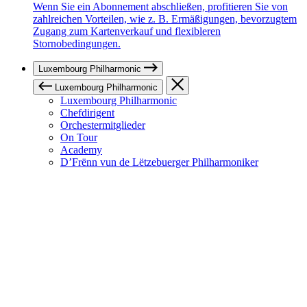
Wenn Sie ein Abonnement abschließen, profitieren Sie von
zahlreichen Vorteilen, wie z. B. Ermäßigungen, bevorzugtem
Zugang zum Kartenverkauf und flexibleren
Stornobedingungen.
Luxembourg Philharmonic
Luxembourg Philharmonic
Luxembourg Philharmonic
Chefdirigent
Orchestermitglieder
On Tour
Academy
D’Frënn vun de Lëtzebuerger Philharmoniker