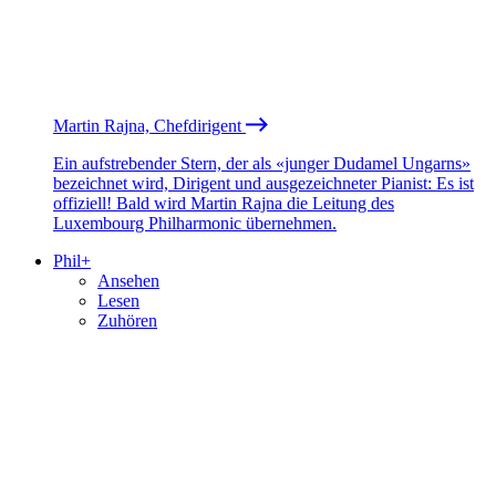
Martin Rajna, Chefdirigent
Ein aufstrebender Stern, der als «junger Dudamel Ungarns»
bezeichnet wird, Dirigent und ausgezeichneter Pianist: Es ist
offiziell! Bald wird Martin Rajna die Leitung des
Luxembourg Philharmonic übernehmen.
Phil+
Ansehen
Lesen
Zuhören