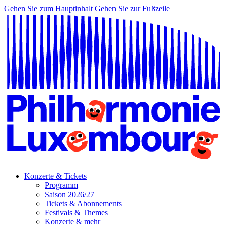
Gehen Sie zum Hauptinhalt
Gehen Sie zur Fußzeile
Konzerte & Tickets
Programm
Saison 2026/27
Tickets & Abonnements
Festivals & Themes
Konzerte & mehr