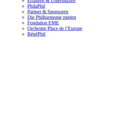
Erfahren & Unterstützen
PhilaPhil
Partner & Sponsoren
Die Philharmonie mieten
Fondation EME
Orchestre Place de l’Europe
BénéPhil