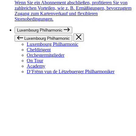
Wenn Sie ein Abonnement abschließen, profitieren Sie von
zahlreichen Vorteilen, wie z. B. Ermäßigungen, bevorzugtem
Zugang zum Kartenverkauf und flexibleren
Stornobedingungen.
Luxembourg Philharmonic
Luxembourg Philharmonic
Luxembourg Philharmonic
Chefdirigent
Orchestermitglieder
On Tour
Academy
D’Frënn vun de Lëtzebuerger Philharmoniker