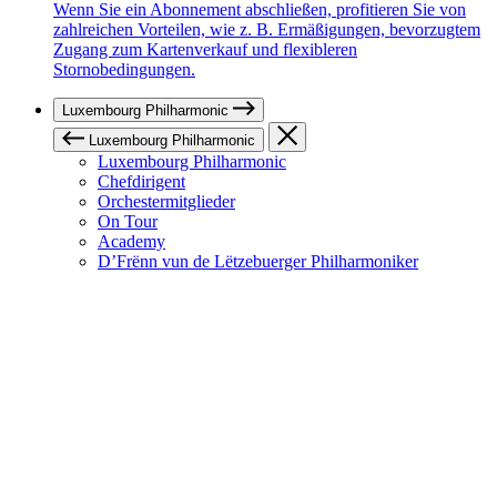
Wenn Sie ein Abonnement abschließen, profitieren Sie von
zahlreichen Vorteilen, wie z. B. Ermäßigungen, bevorzugtem
Zugang zum Kartenverkauf und flexibleren
Stornobedingungen.
Luxembourg Philharmonic
Luxembourg Philharmonic
Luxembourg Philharmonic
Chefdirigent
Orchestermitglieder
On Tour
Academy
D’Frënn vun de Lëtzebuerger Philharmoniker