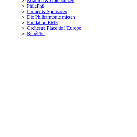
Erfahren & Unterstützen
PhilaPhil
Partner & Sponsoren
Die Philharmonie mieten
Fondation EME
Orchestre Place de l’Europe
BénéPhil