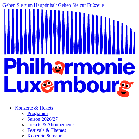
Gehen Sie zum Hauptinhalt
Gehen Sie zur Fußzeile
Konzerte & Tickets
Programm
Saison 2026/27
Tickets & Abonnements
Festivals & Themes
Konzerte & mehr