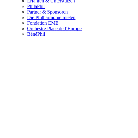
Erfahren & Unterstützen
PhilaPhil
Partner & Sponsoren
Die Philharmonie mieten
Fondation EME
Orchestre Place de l’Europe
BénéPhil