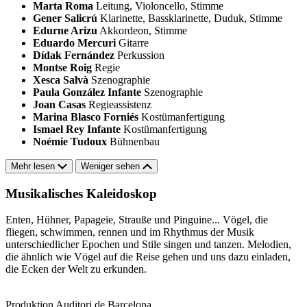
Marta Roma
Leitung, Violoncello, Stimme
Gener Salicrú
Klarinette, Bassklarinette, Duduk, Stimme
Edurne Arizu
Akkordeon, Stimme
Eduardo Mercuri
Gitarre
Dídak Fernández
Perkussion
Montse Roig
Regie
Xesca Salvà
Szenographie
Paula González Infante
Szenographie
Joan Casas
Regieassistenz
Marina Blasco Forniés
Kostümanfertigung
Ismael Rey Infante
Kostümanfertigung
Noémie Tudoux
Bühnenbau
Mehr lesen
Weniger sehen
Musikalisches Kaleidoskop
Enten, Hühner, Papageie, Strauße und Pinguine... Vögel, die
fliegen, schwimmen, rennen und im Rhythmus der Musik
unterschiedlicher Epochen und Stile singen und tanzen. Melodien,
die ähnlich wie Vögel auf die Reise gehen und uns dazu einladen,
die Ecken der Welt zu erkunden.
Produktion Auditori de Barcelona