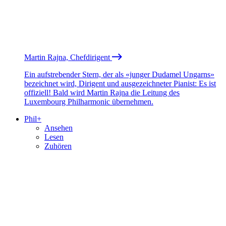
Martin Rajna, Chefdirigent
Ein aufstrebender Stern, der als «junger Dudamel Ungarns»
bezeichnet wird, Dirigent und ausgezeichneter Pianist: Es ist
offiziell! Bald wird Martin Rajna die Leitung des
Luxembourg Philharmonic übernehmen.
Phil+
Ansehen
Lesen
Zuhören