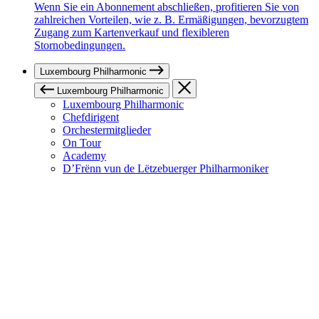
Wenn Sie ein Abonnement abschließen, profitieren Sie von
zahlreichen Vorteilen, wie z. B. Ermäßigungen, bevorzugtem
Zugang zum Kartenverkauf und flexibleren
Stornobedingungen.
Luxembourg Philharmonic
Luxembourg Philharmonic
Luxembourg Philharmonic
Chefdirigent
Orchestermitglieder
On Tour
Academy
D’Frënn vun de Lëtzebuerger Philharmoniker