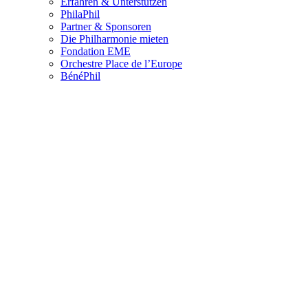
Erfahren & Unterstützen
PhilaPhil
Partner & Sponsoren
Die Philharmonie mieten
Fondation EME
Orchestre Place de l’Europe
BénéPhil