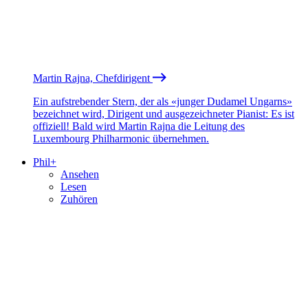
Martin Rajna, Chefdirigent
Ein aufstrebender Stern, der als «junger Dudamel Ungarns»
bezeichnet wird, Dirigent und ausgezeichneter Pianist: Es ist
offiziell! Bald wird Martin Rajna die Leitung des
Luxembourg Philharmonic übernehmen.
Phil+
Ansehen
Lesen
Zuhören