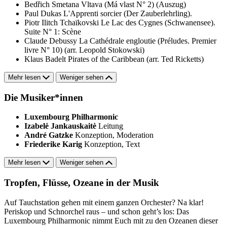
Bedřich Smetana
Vltava (Má vlast N° 2) (Auszug)
Paul Dukas
L'Apprenti sorcier (Der Zauberlehrling).
Piotr Ilitch Tchaïkovski
Le Lac des Cygnes (Schwanensee).
Suite N° 1: Scène
Claude Debussy
La Cathédrale engloutie (Préludes. Premier
livre N° 10) (arr. Leopold Stokowski)
Klaus Badelt
Pirates of the Caribbean (arr. Ted Ricketts)
Mehr lesen
Weniger sehen
Die Musiker*innen
Luxembourg Philharmonic
Izabelė Jankauskaitė
Leitung
André Gatzke
Konzeption, Moderation
Friederike Karig
Konzeption, Text
Mehr lesen
Weniger sehen
Tropfen, Flüsse, Ozeane in der Musik
Auf Tauchstation gehen mit einem ganzen Orchester? Na klar!
Periskop und Schnorchel raus – und schon geht’s los: Das
Luxembourg Philharmonic nimmt Euch mit zu den Ozeanen dieser