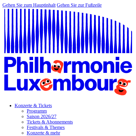
Gehen Sie zum Hauptinhalt
Gehen Sie zur Fußzeile
Konzerte & Tickets
Programm
Saison 2026/27
Tickets & Abonnements
Festivals & Themes
Konzerte & mehr