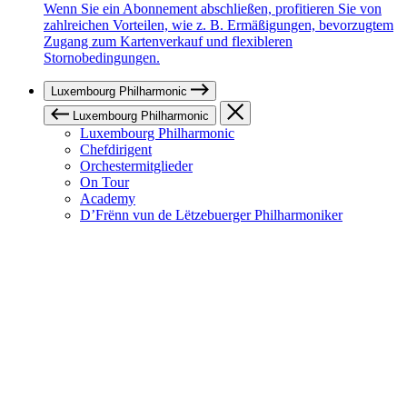
Wenn Sie ein Abonnement abschließen, profitieren Sie von
zahlreichen Vorteilen, wie z. B. Ermäßigungen, bevorzugtem
Zugang zum Kartenverkauf und flexibleren
Stornobedingungen.
Luxembourg Philharmonic
Luxembourg Philharmonic
Luxembourg Philharmonic
Chefdirigent
Orchestermitglieder
On Tour
Academy
D’Frënn vun de Lëtzebuerger Philharmoniker