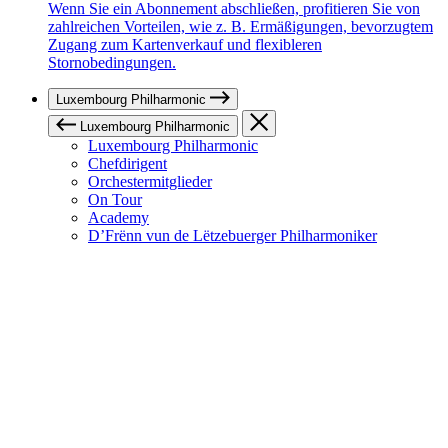
Wenn Sie ein Abonnement abschließen, profitieren Sie von
zahlreichen Vorteilen, wie z. B. Ermäßigungen, bevorzugtem
Zugang zum Kartenverkauf und flexibleren
Stornobedingungen.
Luxembourg Philharmonic
Luxembourg Philharmonic
Luxembourg Philharmonic
Chefdirigent
Orchestermitglieder
On Tour
Academy
D’Frënn vun de Lëtzebuerger Philharmoniker