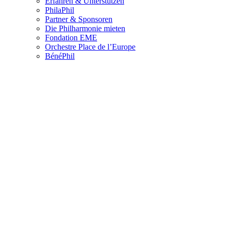
Erfahren & Unterstützen
PhilaPhil
Partner & Sponsoren
Die Philharmonie mieten
Fondation EME
Orchestre Place de l’Europe
BénéPhil