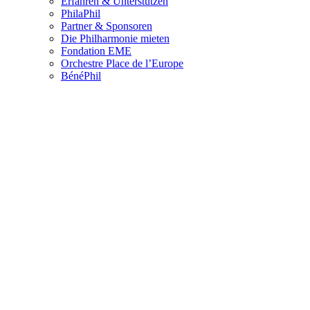
Erfahren & Unterstützen
PhilaPhil
Partner & Sponsoren
Die Philharmonie mieten
Fondation EME
Orchestre Place de l’Europe
BénéPhil