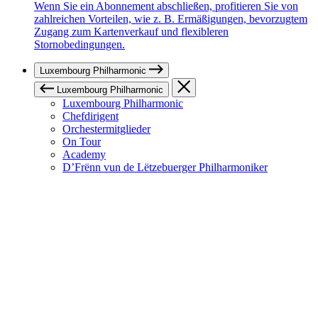
Wenn Sie ein Abonnement abschließen, profitieren Sie von
zahlreichen Vorteilen, wie z. B. Ermäßigungen, bevorzugtem
Zugang zum Kartenverkauf und flexibleren
Stornobedingungen.
Luxembourg Philharmonic
Luxembourg Philharmonic
Luxembourg Philharmonic
Chefdirigent
Orchestermitglieder
On Tour
Academy
D’Frënn vun de Lëtzebuerger Philharmoniker