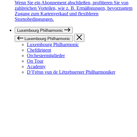
Wenn Sie ein Abonnement abschließen, profitieren Sie von
zahlreichen Vorteilen, wie z. B. Ermäßigungen, bevorzugtem
Zugang zum Kartenverkauf und flexibleren
Stornobedingungen.
Luxembourg Philharmonic
Luxembourg Philharmonic
Luxembourg Philharmonic
Chefdirigent
Orchestermitglieder
On Tour
Academy
D’Frënn vun de Lëtzebuerger Philharmoniker