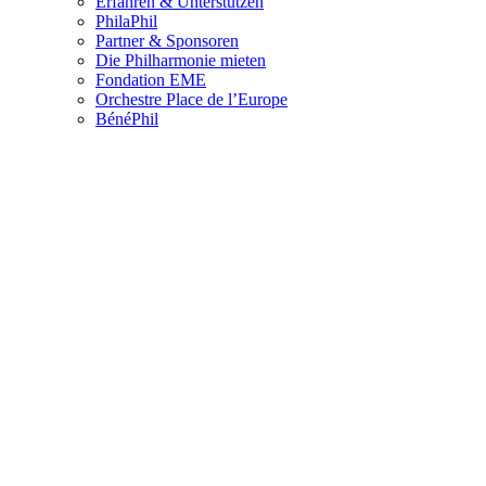
Erfahren & Unterstützen
PhilaPhil
Partner & Sponsoren
Die Philharmonie mieten
Fondation EME
Orchestre Place de l’Europe
BénéPhil