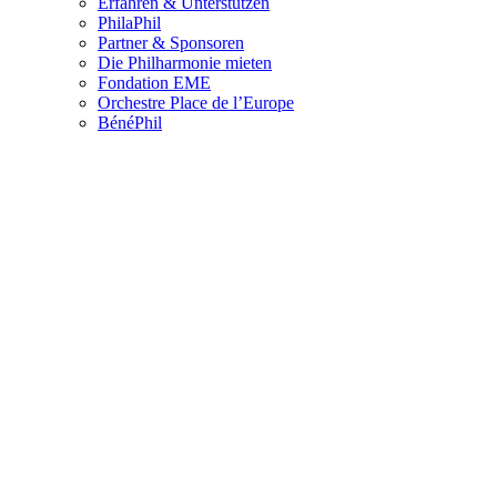
Erfahren & Unterstützen
PhilaPhil
Partner & Sponsoren
Die Philharmonie mieten
Fondation EME
Orchestre Place de l’Europe
BénéPhil