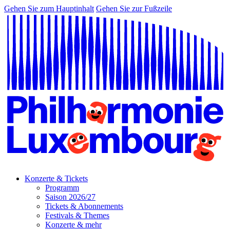
Gehen Sie zum Hauptinhalt
Gehen Sie zur Fußzeile
Konzerte & Tickets
Programm
Saison 2026/27
Tickets & Abonnements
Festivals & Themes
Konzerte & mehr