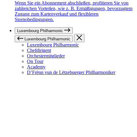
Wenn Sie ein Abonnement abschließen, profitieren Sie von
zahlreichen Vorteilen, wie z. B. Ermäßigungen, bevorzugtem
Zugang zum Kartenverkauf und flexibleren
Stornobedingungen.
Luxembourg Philharmonic
Luxembourg Philharmonic
Luxembourg Philharmonic
Chefdirigent
Orchestermitglieder
On Tour
Academy
D’Frënn vun de Lëtzebuerger Philharmoniker