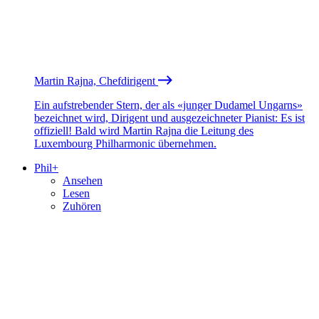
Martin Rajna, Chefdirigent
Ein aufstrebender Stern, der als «junger Dudamel Ungarns»
bezeichnet wird, Dirigent und ausgezeichneter Pianist: Es ist
offiziell! Bald wird Martin Rajna die Leitung des
Luxembourg Philharmonic übernehmen.
Phil+
Ansehen
Lesen
Zuhören