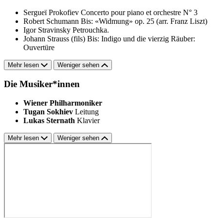
Sergueï Prokofiev
Concerto pour piano et orchestre N° 3
Robert Schumann
Bis: «Widmung» op. 25 (arr. Franz Liszt)
Igor Stravinsky
Petrouchka.
Johann Strauss (fils)
Bis: Indigo und die vierzig Räuber:
Ouvertüre
Mehr lesen
Weniger sehen
Die Musiker*innen
Wiener Philharmoniker
Tugan Sokhiev
Leitung
Lukas Sternath
Klavier
Mehr lesen
Weniger sehen