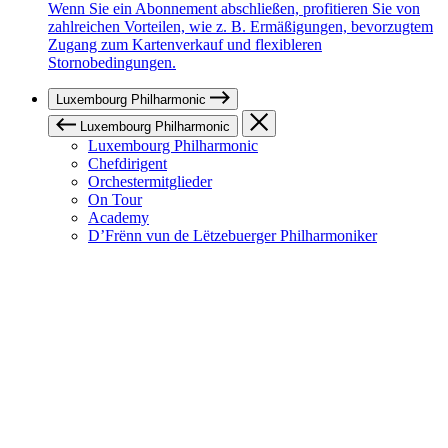
Wenn Sie ein Abonnement abschließen, profitieren Sie von
zahlreichen Vorteilen, wie z. B. Ermäßigungen, bevorzugtem
Zugang zum Kartenverkauf und flexibleren
Stornobedingungen.
Luxembourg Philharmonic
Luxembourg Philharmonic
Luxembourg Philharmonic
Chefdirigent
Orchestermitglieder
On Tour
Academy
D’Frënn vun de Lëtzebuerger Philharmoniker