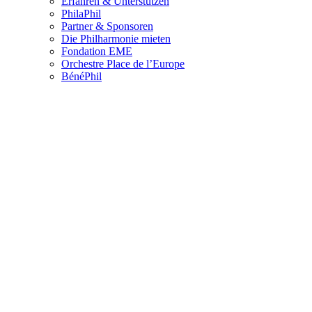
Erfahren & Unterstützen
PhilaPhil
Partner & Sponsoren
Die Philharmonie mieten
Fondation EME
Orchestre Place de l’Europe
BénéPhil