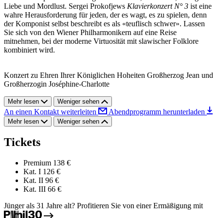
Liebe und Mordlust. Sergei Prokofjews
Klavierkonzert N° 3
ist eine
wahre Herausforderung für jeden, der es wagt, es zu spielen, denn
der Komponist selbst beschreibt es als «teuflisch schwer». Lassen
Sie sich von den Wiener Philharmonikern auf eine Reise
mitnehmen, bei der moderne Virtuosität mit slawischer Folklore
kombiniert wird.
Konzert zu Ehren Ihrer Königlichen Hoheiten Großherzog Jean und
Großherzogin Joséphine-Charlotte
Mehr lesen
Weniger sehen
An einen Kontakt weiterleiten
Abendprogramm herunterladen
Mehr lesen
Weniger sehen
Tickets
Premium
138 €
Kat. I
126 €
Kat. II
96 €
Kat. III
66 €
Jünger als 31 Jahre alt? Profitieren Sie von einer Ermäßigung mit