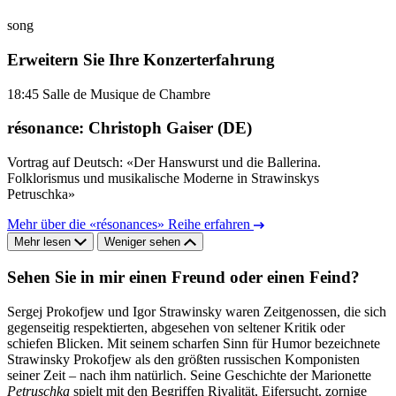
song
Erweitern Sie Ihre Konzerterfahrung
18:45
Salle de Musique de Chambre
résonance: Christoph Gaiser (DE)
Vortrag auf Deutsch: «Der Hanswurst und die Ballerina.
Folklorismus und musikalische Moderne in Strawinskys
Petruschka»
Mehr über die «résonances» Reihe erfahren
Mehr lesen
Weniger sehen
Sehen Sie in mir einen Freund oder einen Feind?
Sergej Prokofjew und Igor Strawinsky waren Zeitgenossen, die sich
gegenseitig respektierten, abgesehen von seltener Kritik oder
schiefen Blicken. Mit seinem scharfen Sinn für Humor bezeichnete
Strawinsky Prokofjew als den größten russischen Komponisten
seiner Zeit – nach ihm natürlich. Seine Geschichte der Marionette
Petruschka
spielt mit den Begriffen Rivalität, Eifersucht, zornige