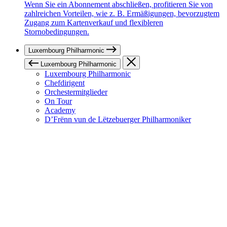
Wenn Sie ein Abonnement abschließen, profitieren Sie von
zahlreichen Vorteilen, wie z. B. Ermäßigungen, bevorzugtem
Zugang zum Kartenverkauf und flexibleren
Stornobedingungen.
Luxembourg Philharmonic
Luxembourg Philharmonic
Luxembourg Philharmonic
Chefdirigent
Orchestermitglieder
On Tour
Academy
D’Frënn vun de Lëtzebuerger Philharmoniker