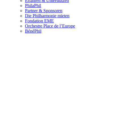
Erfahren & Unterstützen
PhilaPhil
Partner & Sponsoren
Die Philharmonie mieten
Fondation EME
Orchestre Place de l’Europe
BénéPhil