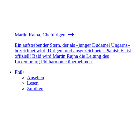
Martin Rajna, Chefdirigent
Ein aufstrebender Stern, der als «junger Dudamel Ungarns»
bezeichnet wird, Dirigent und ausgezeichneter Pianist: Es ist
offiziell! Bald wird Martin Rajna die Leitung des
Luxembourg Philharmonic übernehmen.
Phil+
Ansehen
Lesen
Zuhören