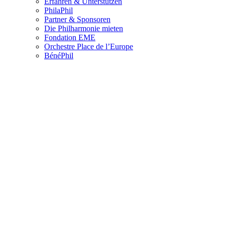
Erfahren & Unterstützen
PhilaPhil
Partner & Sponsoren
Die Philharmonie mieten
Fondation EME
Orchestre Place de l’Europe
BénéPhil