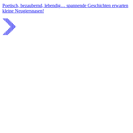
Poetisch, bezaubernd, lebendig… spannende Geschichten erwarten
kleine Neugiersnasen!