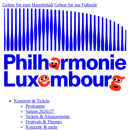
Gehen Sie zum Hauptinhalt
Gehen Sie zur Fußzeile
Konzerte & Tickets
Programm
Saison 2026/27
Tickets & Abonnements
Festivals & Themes
Konzerte & mehr