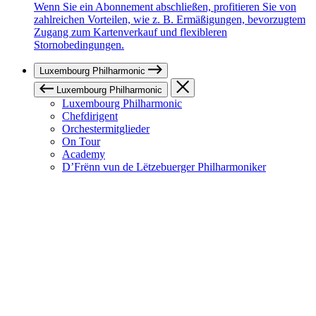
Wenn Sie ein Abonnement abschließen, profitieren Sie von
zahlreichen Vorteilen, wie z. B. Ermäßigungen, bevorzugtem
Zugang zum Kartenverkauf und flexibleren
Stornobedingungen.
Luxembourg Philharmonic
Luxembourg Philharmonic
Luxembourg Philharmonic
Chefdirigent
Orchestermitglieder
On Tour
Academy
D’Frënn vun de Lëtzebuerger Philharmoniker