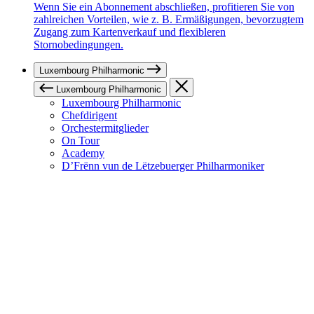
Wenn Sie ein Abonnement abschließen, profitieren Sie von
zahlreichen Vorteilen, wie z. B. Ermäßigungen, bevorzugtem
Zugang zum Kartenverkauf und flexibleren
Stornobedingungen.
Luxembourg Philharmonic
Luxembourg Philharmonic
Luxembourg Philharmonic
Chefdirigent
Orchestermitglieder
On Tour
Academy
D’Frënn vun de Lëtzebuerger Philharmoniker