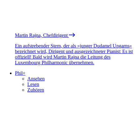
Martin Rajna, Chefdirigent
Ein aufstrebender Stern, der als «junger Dudamel Ungarns»
bezeichnet wird, Dirigent und ausgezeichneter Pianist: Es ist
offiziell! Bald wird Martin Rajna die Leitung des
Luxembourg Philharmonic übernehmen.
Phil+
Ansehen
Lesen
Zuhören