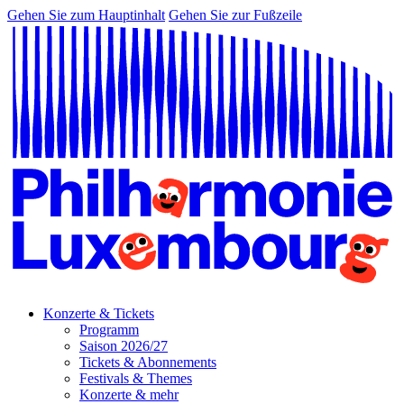
Gehen Sie zum Hauptinhalt
Gehen Sie zur Fußzeile
Konzerte & Tickets
Programm
Saison 2026/27
Tickets & Abonnements
Festivals & Themes
Konzerte & mehr