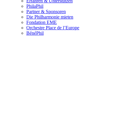
Erfahren & Unterstützen
PhilaPhil
Partner & Sponsoren
Die Philharmonie mieten
Fondation EME
Orchestre Place de l’Europe
BénéPhil