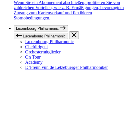
Wenn Sie ein Abonnement abschließen, profitieren Sie von
zahlreichen Vorteilen, wie z. B. Ermäßigungen, bevorzugtem
Zugang zum Kartenverkauf und flexibleren
Stornobedingungen.
Luxembourg Philharmonic
Luxembourg Philharmonic
Luxembourg Philharmonic
Chefdirigent
Orchestermitglieder
On Tour
Academy
D’Frënn vun de Lëtzebuerger Philharmoniker