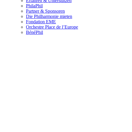
Erfahren & Unterstützen
PhilaPhil
Partner & Sponsoren
Die Philharmonie mieten
Fondation EME
Orchestre Place de l’Europe
BénéPhil