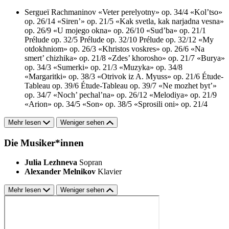
Sergueï Rachmaninov
«Veter perelyotny» op. 34/4
«Kol’tso»
op. 26/14
«Siren’» op. 21/5
«Kak svetla, kak narjadna vesna»
op. 26/9
«U mojego okna» op. 26/10
«Sud’ba» op. 21/1
Prélude op. 32/5
Prélude op. 32/10
Prélude op. 32/12
«My
otdokhniom» op. 26/3
«Khristos voskres» op. 26/6
«Na
smert’ chizhika» op. 21/8
«Zdes’ khorosho» op. 21/7
«Burya»
op. 34/3
«Sumerki» op. 21/3
«Muzyka» op. 34/8
«Margaritki» op. 38/3
«Otrivok iz A. Myuss» op. 21/6
Étude-
Tableau op. 39/6
Étude-Tableau op. 39/7
«Ne mozhet byt’»
op. 34/7
«Noch’ pechal’na» op. 26/12
«Melodiya» op. 21/9
«Arion» op. 34/5
«Son» op. 38/5
«Sprosili oni» op. 21/4
Mehr lesen
Weniger sehen
Die Musiker*innen
Julia Lezhneva
Sopran
Alexander Melnikov
Klavier
Mehr lesen
Weniger sehen