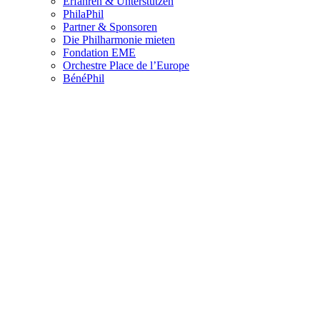
Erfahren & Unterstützen
PhilaPhil
Partner & Sponsoren
Die Philharmonie mieten
Fondation EME
Orchestre Place de l’Europe
BénéPhil