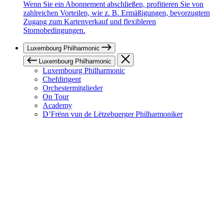
Wenn Sie ein Abonnement abschließen, profitieren Sie von
zahlreichen Vorteilen, wie z. B. Ermäßigungen, bevorzugtem
Zugang zum Kartenverkauf und flexibleren
Stornobedingungen.
Luxembourg Philharmonic
Luxembourg Philharmonic
Luxembourg Philharmonic
Chefdirigent
Orchestermitglieder
On Tour
Academy
D’Frënn vun de Lëtzebuerger Philharmoniker