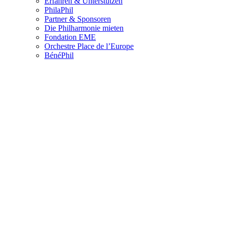
Erfahren & Unterstützen
PhilaPhil
Partner & Sponsoren
Die Philharmonie mieten
Fondation EME
Orchestre Place de l’Europe
BénéPhil