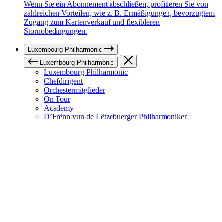
Wenn Sie ein Abonnement abschließen, profitieren Sie von
zahlreichen Vorteilen, wie z. B. Ermäßigungen, bevorzugtem
Zugang zum Kartenverkauf und flexibleren
Stornobedingungen.
Luxembourg Philharmonic
Luxembourg Philharmonic
Luxembourg Philharmonic
Chefdirigent
Orchestermitglieder
On Tour
Academy
D’Frënn vun de Lëtzebuerger Philharmoniker