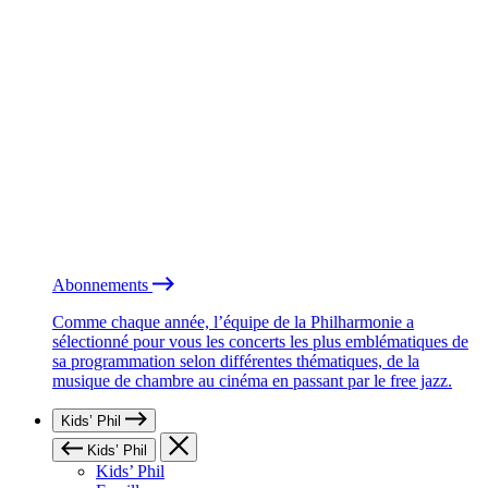
Abonnements
Comme chaque année, l’équipe de la Philharmonie a
sélectionné pour vous les concerts les plus emblématiques de
sa programmation selon différentes thématiques, de la
musique de chambre au cinéma en passant par le free jazz.
Kids’ Phil
Kids’ Phil
Kids’ Phil