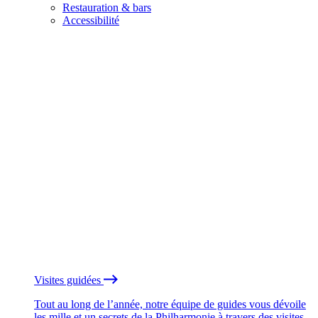
Restauration & bars
Accessibilité
Visites guidées
Tout au long de l’année, notre équipe de guides vous dévoile
les mille et un secrets de la Philharmonie à travers des visites