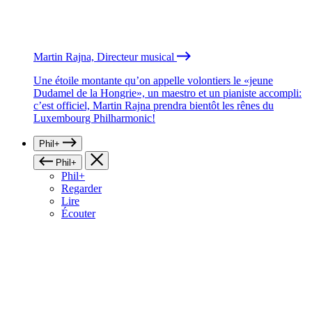
Martin Rajna, Directeur musical
Une étoile montante qu’on appelle volontiers le «jeune
Dudamel de la Hongrie», un maestro et un pianiste accompli:
c’est officiel, Martin Rajna prendra bientôt les rênes du
Luxembourg Philharmonic!
Phil+
Phil+
Phil+
Regarder
Lire
Écouter