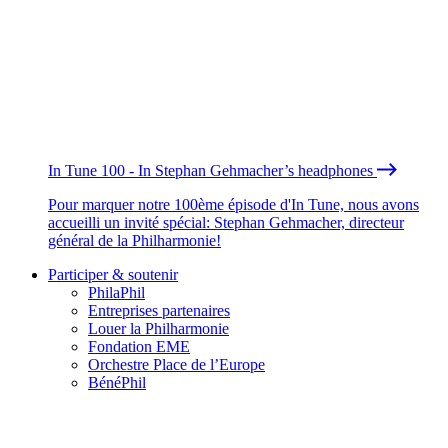
In Tune 100 - In Stephan Gehmacher’s headphones
Pour marquer notre 100ème épisode d'In Tune, nous avons
accueilli un invité spécial: Stephan Gehmacher, directeur
général de la Philharmonie!
Participer & soutenir
PhilaPhil
Entreprises partenaires
Louer la Philharmonie
Fondation EME
Orchestre Place de l’Europe
BénéPhil