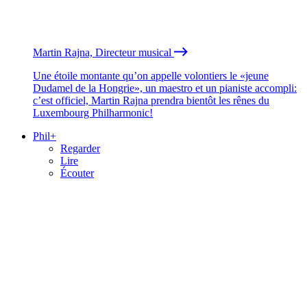
Martin Rajna, Directeur musical
Une étoile montante qu’on appelle volontiers le «jeune
Dudamel de la Hongrie», un maestro et un pianiste accompli:
c’est officiel, Martin Rajna prendra bientôt les rênes du
Luxembourg Philharmonic!
Phil+
Regarder
Lire
Écouter