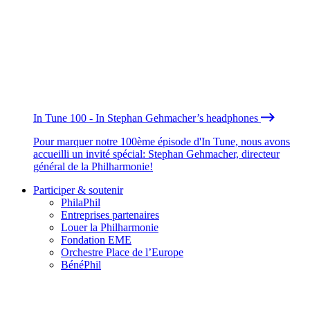
In Tune 100 - In Stephan Gehmacher’s headphones
Pour marquer notre 100ème épisode d'In Tune, nous avons
accueilli un invité spécial: Stephan Gehmacher, directeur
général de la Philharmonie!
Participer & soutenir
PhilaPhil
Entreprises partenaires
Louer la Philharmonie
Fondation EME
Orchestre Place de l’Europe
BénéPhil