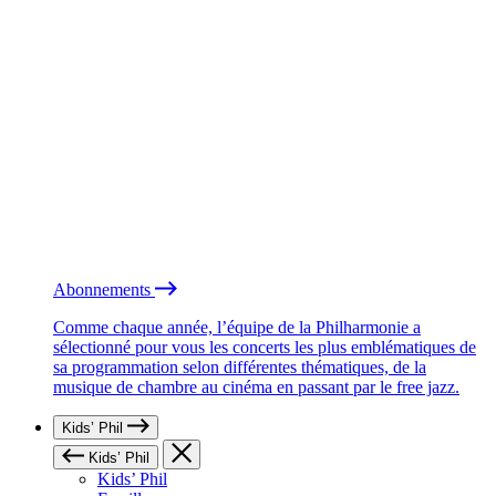
Abonnements
Comme chaque année, l’équipe de la Philharmonie a
sélectionné pour vous les concerts les plus emblématiques de
sa programmation selon différentes thématiques, de la
musique de chambre au cinéma en passant par le free jazz.
Kids’ Phil
Kids’ Phil
Kids’ Phil