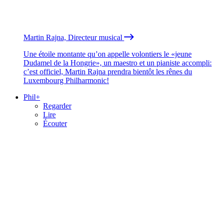
Martin Rajna, Directeur musical
Une étoile montante qu’on appelle volontiers le «jeune
Dudamel de la Hongrie», un maestro et un pianiste accompli:
c’est officiel, Martin Rajna prendra bientôt les rênes du
Luxembourg Philharmonic!
Phil+
Regarder
Lire
Écouter