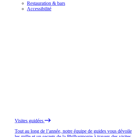
Restauration & bars
Accessibilité
Visites guidées
Tout au long de l’année, notre équipe de guides vous dévoile
les mille et un secrets de la Philharmonie à travers des visites