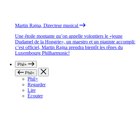
Martin Rajna, Directeur musical
Une étoile montante qu’on appelle volontiers le «jeune
Dudamel de la Hongrie», un maestro et un pianiste accompli:
c’est officiel, Martin Rajna prendra bientôt les rênes du
Luxembourg Philharmonic!
Phil+
Phil+
Phil+
Regarder
Lire
Écouter