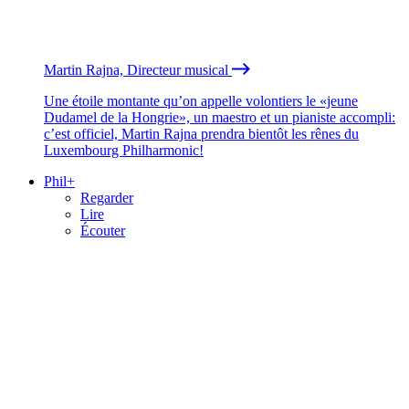
Martin Rajna, Directeur musical
Une étoile montante qu’on appelle volontiers le «jeune
Dudamel de la Hongrie», un maestro et un pianiste accompli:
c’est officiel, Martin Rajna prendra bientôt les rênes du
Luxembourg Philharmonic!
Phil+
Regarder
Lire
Écouter