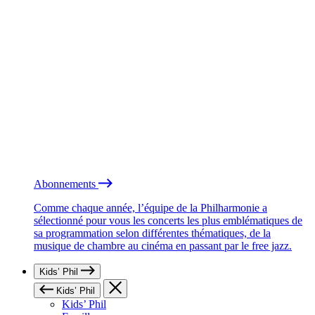
Abonnements
Comme chaque année, l’équipe de la Philharmonie a
sélectionné pour vous les concerts les plus emblématiques de
sa programmation selon différentes thématiques, de la
musique de chambre au cinéma en passant par le free jazz.
Kids’ Phil
Kids’ Phil
Kids’ Phil