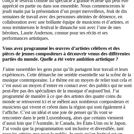
conçu le festival comme un spectacle à grande échelle qui peut être
apprécié en partie ou dans son ensemble. Nous commencerons le
jeudi matin par la présentation d’un projet merveilleux, fruit de dix
semaines de travail avec des personnes atteintes de démence, en
collaboration avec une brillante équipe de musiciens et d’artistes, et
nous terminerons le festival le dimanche soir avec l’une de mes
héroïnes, Laurie Anderson, connue pour ses récits et ses
performances artistiques.
Vous avez programmé les œuvres d’artistes célèbres et des
pièces de jeunes compositeurs à découvrir venus des différentes
parties du monde. Quelle a été votre ambition artistique ?
J’aime rassembler les gens pour qu’ils partagent leur travail et leurs
expériences. Cette démarche me semble essentielle sur la scène de la
musique contemporaine. Le thème est un moyen de relier tout cela et
c’est aussi un moyen d’entrer en contact avec des publics qui ne sont
peut-être pas des spécialistes de la musique d’aujourd’hui. J’ai
programmé de manière à ce que des artistes des quatre coins du
monde se retrouvent ici et se mêlent aux nombreux compositeurs et
musiciens qui vivent et créent dans la région qui sont également à
l’affiche. C’est un idéal et une joie de penser qu’ils vont se
rencontrer dans le petit Luxembourg, alors que certains viennent
d’aussi loin que l’Australie, le Canada, les États-Unis ou le Japon.
J’ai voulu que la programmation soit inclusive et diversifiée, tant
pour les artistes que pour le public. Je crois qu’un festival est un