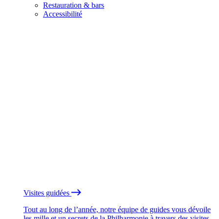
Restauration & bars
Accessibilité
Visites guidées
Tout au long de l’année, notre équipe de guides vous dévoile
les mille et un secrets de la Philharmonie à travers des visites