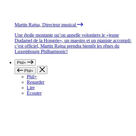
Martin Rajna, Directeur musical
Une étoile montante qu’on appelle volontiers le «jeune
Dudamel de la Hongrie», un maestro et un pianiste accompli:
c’est officiel, Martin Rajna prendra bientôt les rênes du
Luxembourg Philharmonic!
Phil+
Phil+
Phil+
Regarder
Lire
Écouter