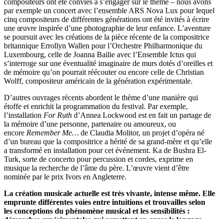
compositeurs ont été conviés à s’engager sur le thème – nous avons
par exemple un concert avec l’ensemble ARS Nova Lux pour lequel
cinq compositeurs de différentes générations ont été invités à écrire
une œuvre inspirée d’une photographie de leur enfance. L’aventure
se poursuit avec les créations de la pièce récente de la compositrice
britannique Errollyn Wallen pour l’Orchestre Philharmonique du
Luxembourg, celle de Joanna Bailie avec l’Ensemble Ictus qui
s’interroge sur une éventualité imaginaire de murs dotés d’oreilles et
de mémoire qu’on pourrait réécouter ou encore celle de Christian
Wolff, compositeur américain de la génération expérimentale.
D’autres ouvrages récents abordent le thème d’une manière qui
étoffe et enrichit la programmation du festival. Par exemple,
l’installation
For Ruth
d’Annea Lockwood est en fait un partage de
la mémoire d’une personne, partenaire ou amoureux, ou
encore
Remember Me…
de Claudia Molitor, un projet d’opéra né
d’un bureau que la compositrice a hérité de sa grand-mère et qu’elle
a transformé en installation pour cet événement. Ka de Bushra El-
Turk, sorte de concerto pour percussion et cordes, exprime en
musique la recherche de l’âme du père. L’œuvre vient d’être
nominée par le prix Ivors en Angleterre.
La création musicale actuelle est très vivante, intense même. Elle
emprunte différentes voies entre intuitions et trouvailles selon
les conceptions du phénomène musical et les sensibilités :