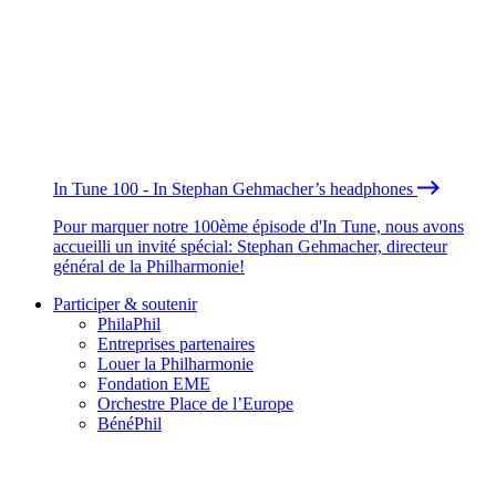
In Tune 100 - In Stephan Gehmacher’s headphones
Pour marquer notre 100ème épisode d'In Tune, nous avons
accueilli un invité spécial: Stephan Gehmacher, directeur
général de la Philharmonie!
Participer & soutenir
PhilaPhil
Entreprises partenaires
Louer la Philharmonie
Fondation EME
Orchestre Place de l’Europe
BénéPhil