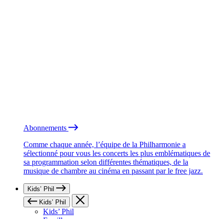
Abonnements
Comme chaque année, l’équipe de la Philharmonie a
sélectionné pour vous les concerts les plus emblématiques de
sa programmation selon différentes thématiques, de la
musique de chambre au cinéma en passant par le free jazz.
Kids’ Phil
Kids’ Phil
Kids’ Phil