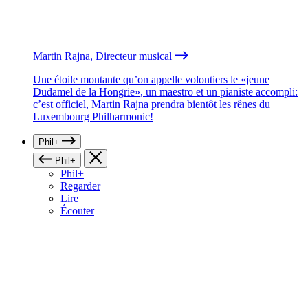
Martin Rajna, Directeur musical
Une étoile montante qu’on appelle volontiers le «jeune
Dudamel de la Hongrie», un maestro et un pianiste accompli:
c’est officiel, Martin Rajna prendra bientôt les rênes du
Luxembourg Philharmonic!
Phil+
Phil+
Phil+
Regarder
Lire
Écouter