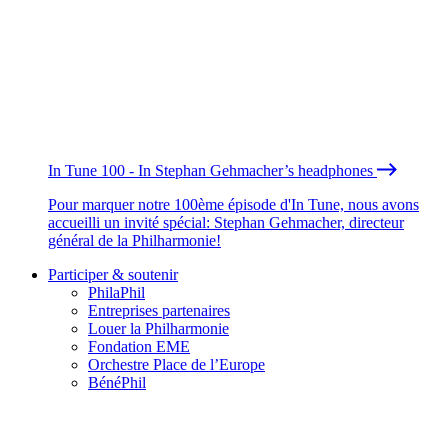
In Tune 100 - In Stephan Gehmacher’s headphones
Pour marquer notre 100ème épisode d'In Tune, nous avons
accueilli un invité spécial: Stephan Gehmacher, directeur
général de la Philharmonie!
Participer & soutenir
PhilaPhil
Entreprises partenaires
Louer la Philharmonie
Fondation EME
Orchestre Place de l’Europe
BénéPhil