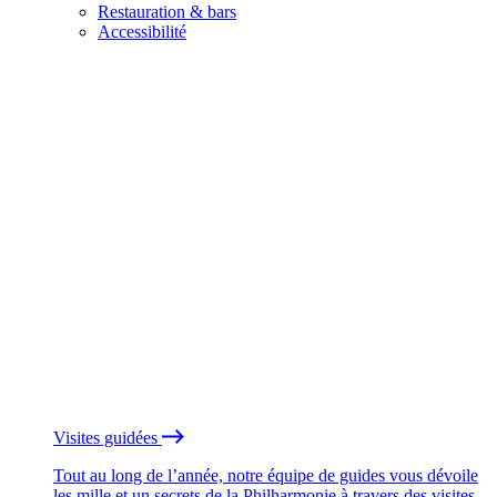
Restauration & bars
Accessibilité
Visites guidées
Tout au long de l’année, notre équipe de guides vous dévoile
les mille et un secrets de la Philharmonie à travers des visites