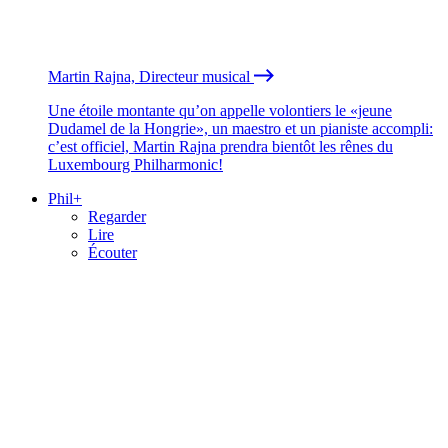
Martin Rajna, Directeur musical
Une étoile montante qu’on appelle volontiers le «jeune
Dudamel de la Hongrie», un maestro et un pianiste accompli:
c’est officiel, Martin Rajna prendra bientôt les rênes du
Luxembourg Philharmonic!
Phil+
Regarder
Lire
Écouter