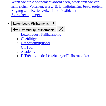
Wenn Sie ein Abonnement abschließen, profitieren Sie von
zahlreichen Vorteilen, wie z. B. Ermäßigungen, bevorzugtem
Zugang zum Kartenverkauf und flexibleren
Stornobedingungen.
Luxembourg Philharmonic
Luxembourg Philharmonic
Luxembourg Philharmonic
Chefdirigent
Orchestermitglieder
On Tour
Academy
D’Frënn vun de Lëtzebuerger Philharmoniker