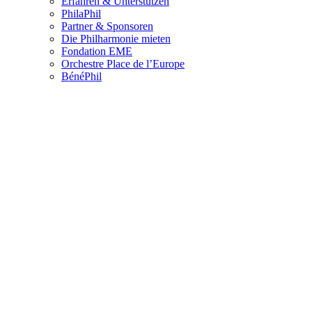
Erfahren & Unterstützen
PhilaPhil
Partner & Sponsoren
Die Philharmonie mieten
Fondation EME
Orchestre Place de l’Europe
BénéPhil