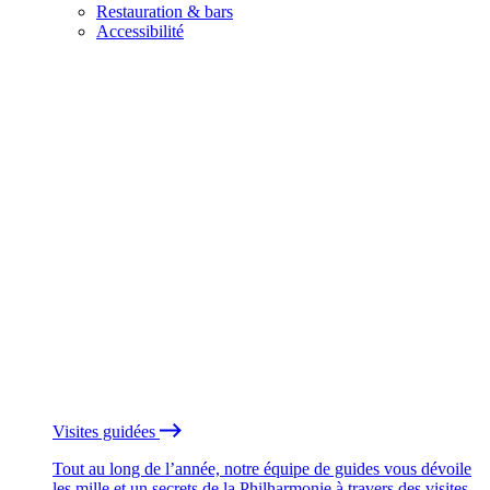
Restauration & bars
Accessibilité
Visites guidées
Tout au long de l’année, notre équipe de guides vous dévoile
les mille et un secrets de la Philharmonie à travers des visites