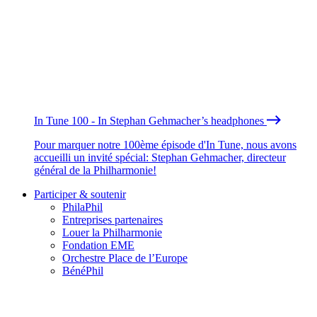
In Tune 100 - In Stephan Gehmacher’s headphones
Pour marquer notre 100ème épisode d'In Tune, nous avons
accueilli un invité spécial: Stephan Gehmacher, directeur
général de la Philharmonie!
Participer & soutenir
PhilaPhil
Entreprises partenaires
Louer la Philharmonie
Fondation EME
Orchestre Place de l’Europe
BénéPhil