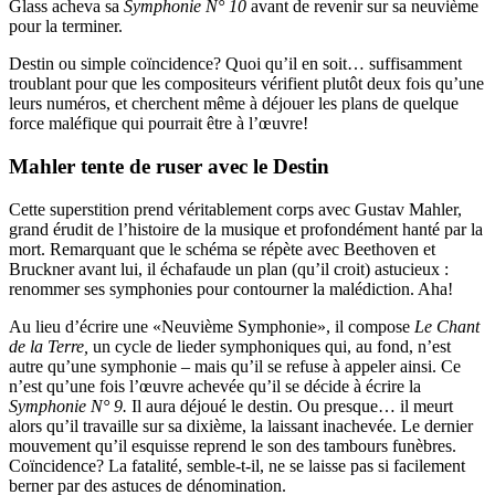
Glass acheva sa
Symphonie N° 10
avant de revenir sur sa neuvième
pour la terminer.
Destin ou simple coïncidence? Quoi qu’il en soit… suffisamment
troublant pour que les compositeurs vérifient plutôt deux fois qu’une
leurs numéros, et cherchent même à déjouer les plans de quelque
force maléfique qui pourrait être à l’œuvre!
Mahler tente de ruser avec le Destin
Cette superstition prend véritablement corps avec Gustav Mahler,
grand érudit de l’histoire de la musique et profondément hanté par la
mort. Remarquant que le schéma se répète avec Beethoven et
Bruckner avant lui, il échafaude un plan (qu’il croit) astucieux :
renommer ses symphonies pour contourner la malédiction. Aha!
Au lieu d’écrire une «Neuvième Symphonie», il compose
Le Chant
de la Terre,
un cycle de lieder symphoniques qui, au fond, n’est
autre qu’une symphonie – mais qu’il se refuse à appeler ainsi. Ce
n’est qu’une fois l’œuvre achevée qu’il se décide à écrire la
Symphonie N° 9.
Il aura déjoué le destin. Ou presque… il meurt
alors qu’il travaille sur sa dixième, la laissant inachevée. Le dernier
mouvement qu’il esquisse reprend le son des tambours funèbres.
Coïncidence? La fatalité, semble-t-il, ne se laisse pas si facilement
berner par des astuces de dénomination.