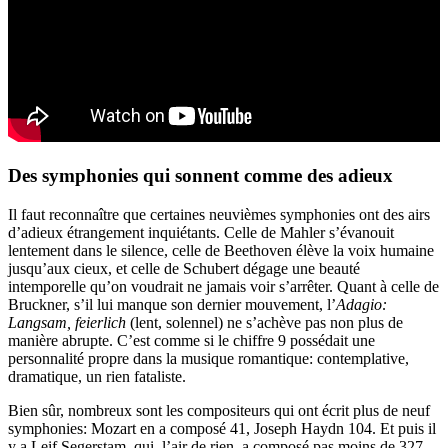
Des symphonies qui sonnent comme des adieux
Il faut reconnaître que certaines neuvièmes symphonies ont des airs
d’adieux étrangement inquiétants. Celle de Mahler s’évanouit
lentement dans le silence, celle de Beethoven élève la voix humaine
jusqu’aux cieux, et celle de Schubert dégage une beauté
intemporelle qu’on voudrait ne jamais voir s’arrêter. Quant à celle de
Bruckner, s’il lui manque son dernier mouvement, l’
Adagio:
Langsam, feierlich
(lent, solennel) ne s’achève pas non plus de
manière abrupte. C’est comme si le chiffre 9 possédait une
personnalité propre dans la musique romantique: contemplative,
dramatique, un rien fataliste.
Bien sûr, nombreux sont les compositeurs qui ont écrit plus de neuf
symphonies: Mozart en a composé 41, Joseph Haydn 104. Et puis il
y a Leif Segerstam, qui, l’air de rien, a composé pas moins de 327