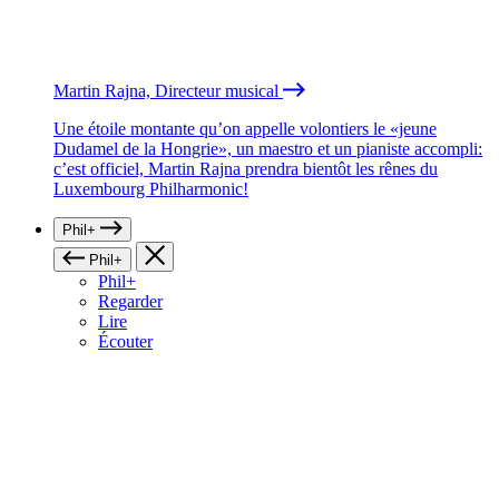
Martin Rajna, Directeur musical
Une étoile montante qu’on appelle volontiers le «jeune
Dudamel de la Hongrie», un maestro et un pianiste accompli:
c’est officiel, Martin Rajna prendra bientôt les rênes du
Luxembourg Philharmonic!
Phil+
Phil+
Phil+
Regarder
Lire
Écouter