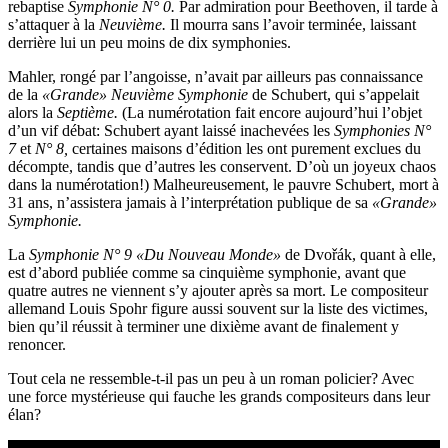
rebaptise
Symphonie N° 0.
Par admiration pour Beethoven, il tarde à
s’attaquer à la
Neuvième.
Il mourra sans l’avoir terminée, laissant
derrière lui un peu moins de dix symphonies.
Mahler, rongé par l’angoisse, n’avait par ailleurs pas connaissance
de la
«Grande» Neuvième Symphonie
de Schubert, qui s’appelait
alors la
Septième.
(La numérotation fait encore aujourd’hui l’objet
d’un vif débat: Schubert ayant laissé inachevées les
Symphonies N°
7
et
N° 8,
certaines maisons d’édition les ont purement exclues du
décompte, tandis que d’autres les conservent. D’où un joyeux chaos
dans la numérotation!) Malheureusement, le pauvre Schubert, mort à
31 ans, n’assistera jamais à l’interprétation publique de sa
«Grande»
Symphonie.
La
Symphonie N° 9 «Du Nouveau Monde»
de Dvořák, quant à elle,
est d’abord publiée comme sa cinquième symphonie, avant que
quatre autres ne viennent s’y ajouter après sa mort. Le compositeur
allemand Louis Spohr figure aussi souvent sur la liste des victimes,
bien qu’il réussit à terminer une dixième avant de finalement y
renoncer.
Tout cela ne ressemble-t-il pas un peu à un roman policier? Avec
une force mystérieuse qui fauche les grands compositeurs dans leur
élan?