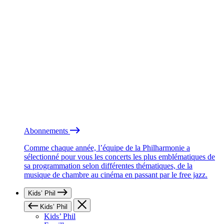
Abonnements
Comme chaque année, l’équipe de la Philharmonie a
sélectionné pour vous les concerts les plus emblématiques de
sa programmation selon différentes thématiques, de la
musique de chambre au cinéma en passant par le free jazz.
Kids’ Phil
Kids’ Phil
Kids’ Phil