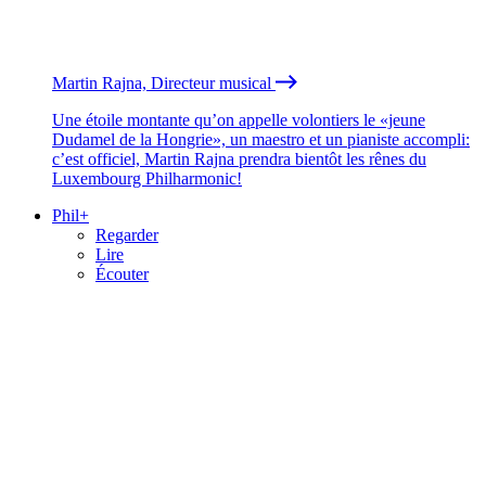
Martin Rajna, Directeur musical
Une étoile montante qu’on appelle volontiers le «jeune
Dudamel de la Hongrie», un maestro et un pianiste accompli:
c’est officiel, Martin Rajna prendra bientôt les rênes du
Luxembourg Philharmonic!
Phil+
Regarder
Lire
Écouter