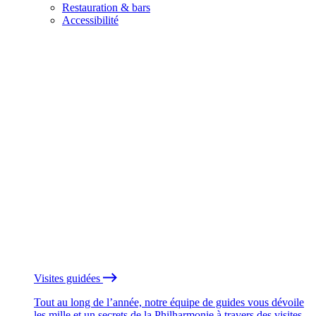
Restauration & bars
Accessibilité
Visites guidées
Tout au long de l’année, notre équipe de guides vous dévoile
les mille et un secrets de la Philharmonie à travers des visites