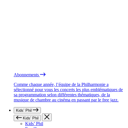
Abonnements
Comme chaque année, l’équipe de la Philharmonie a
sélectionné pour vous les concerts les plus emblématiques de
sa programmation selon différentes thématiques, de la
musique de chambre au cinéma en passant par le free jazz.
Kids’ Phil
Kids’ Phil
Kids’ Phil