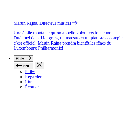
Martin Rajna, Directeur musical
Une étoile montante qu’on appelle volontiers le «jeune
Dudamel de la Hongrie», un maestro et un pianiste accompli:
c’est officiel, Martin Rajna prendra bientôt les rênes du
Luxembourg Philharmonic!
Phil+
Phil+
Phil+
Regarder
Lire
Écouter