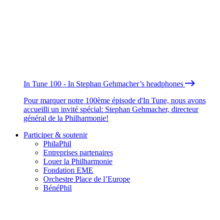
In Tune 100 - In Stephan Gehmacher’s headphones
Pour marquer notre 100ème épisode d'In Tune, nous avons
accueilli un invité spécial: Stephan Gehmacher, directeur
général de la Philharmonie!
Participer & soutenir
PhilaPhil
Entreprises partenaires
Louer la Philharmonie
Fondation EME
Orchestre Place de l’Europe
BénéPhil