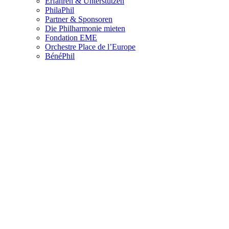
Erfahren & Unterstützen
PhilaPhil
Partner & Sponsoren
Die Philharmonie mieten
Fondation EME
Orchestre Place de l’Europe
BénéPhil