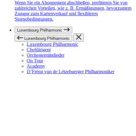
Wenn Sie ein Abonnement abschließen, profitieren Sie von
zahlreichen Vorteilen, wie z. B. Ermäßigungen, bevorzugtem
Zugang zum Kartenverkauf und flexibleren
Stornobedingungen.
Luxembourg Philharmonic
Luxembourg Philharmonic
Luxembourg Philharmonic
Chefdirigent
Orchestermitglieder
On Tour
Academy
D’Frënn vun de Lëtzebuerger Philharmoniker