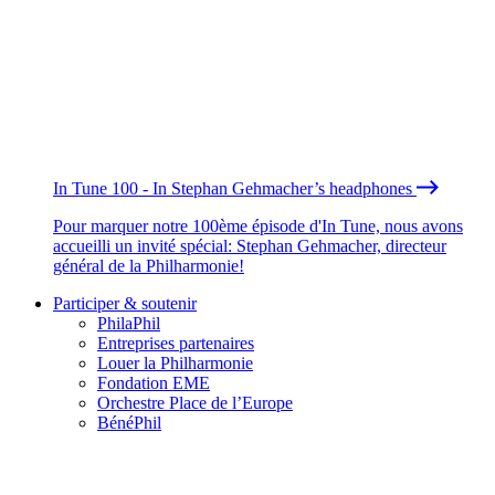
In Tune 100 - In Stephan Gehmacher’s headphones
Pour marquer notre 100ème épisode d'In Tune, nous avons
accueilli un invité spécial: Stephan Gehmacher, directeur
général de la Philharmonie!
Participer & soutenir
PhilaPhil
Entreprises partenaires
Louer la Philharmonie
Fondation EME
Orchestre Place de l’Europe
BénéPhil