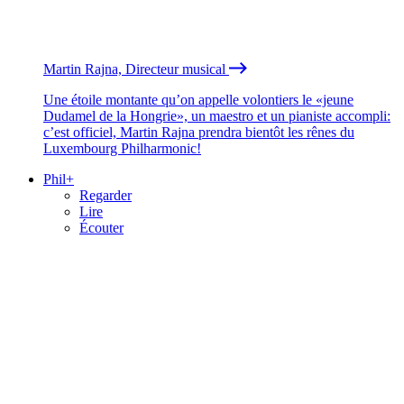
Martin Rajna, Directeur musical
Une étoile montante qu’on appelle volontiers le «jeune
Dudamel de la Hongrie», un maestro et un pianiste accompli:
c’est officiel, Martin Rajna prendra bientôt les rênes du
Luxembourg Philharmonic!
Phil+
Regarder
Lire
Écouter