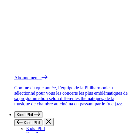
Abonnements
Comme chaque année, l’équipe de la Philharmonie a
sélectionné pour vous les concerts les plus emblématiques de
sa programmation selon différentes thématiques, de la
musique de chambre au cinéma en passant par le free jazz.
Kids’ Phil
Kids’ Phil
Kids’ Phil