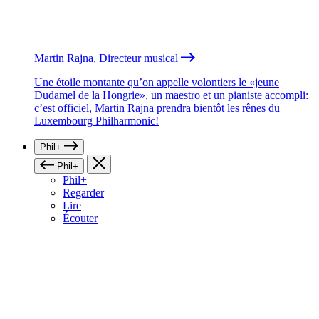
Martin Rajna, Directeur musical
Une étoile montante qu’on appelle volontiers le «jeune
Dudamel de la Hongrie», un maestro et un pianiste accompli:
c’est officiel, Martin Rajna prendra bientôt les rênes du
Luxembourg Philharmonic!
Phil+
Phil+
Phil+
Regarder
Lire
Écouter