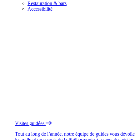
Restauration & bars
Accessibilité
Visites guidées
Tout au long de l’année, notre équipe de guides vous dévoile
les mille et un secrets de la Philharmonie à travers des visites