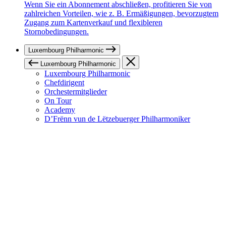
Wenn Sie ein Abonnement abschließen, profitieren Sie von
zahlreichen Vorteilen, wie z. B. Ermäßigungen, bevorzugtem
Zugang zum Kartenverkauf und flexibleren
Stornobedingungen.
Luxembourg Philharmonic
Luxembourg Philharmonic
Luxembourg Philharmonic
Chefdirigent
Orchestermitglieder
On Tour
Academy
D’Frënn vun de Lëtzebuerger Philharmoniker