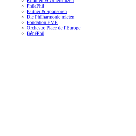
Erfahren & Unterstützen
PhilaPhil
Partner & Sponsoren
Die Philharmonie mieten
Fondation EME
Orchestre Place de l’Europe
BénéPhil