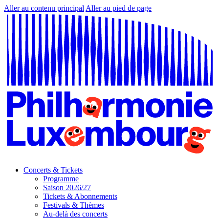
Aller au contenu principal
Aller au pied de page
Concerts & Tickets
Programme
Saison 2026/27
Tickets & Abonnements
Festivals & Thèmes
Au-delà des concerts