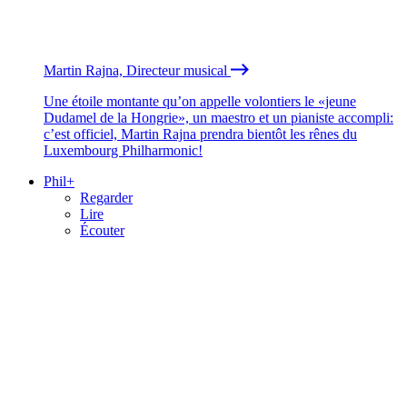
Martin Rajna, Directeur musical
Une étoile montante qu’on appelle volontiers le «jeune
Dudamel de la Hongrie», un maestro et un pianiste accompli:
c’est officiel, Martin Rajna prendra bientôt les rênes du
Luxembourg Philharmonic!
Phil+
Regarder
Lire
Écouter