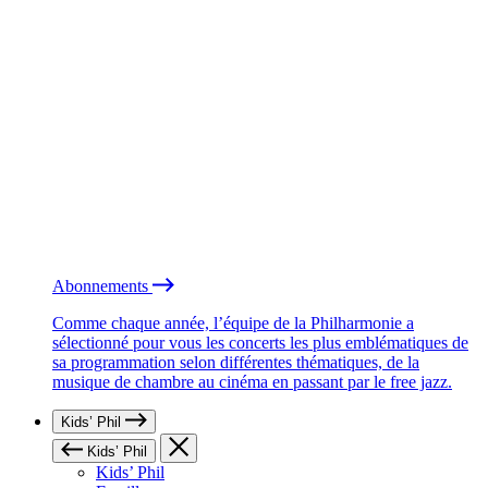
Abonnements
Comme chaque année, l’équipe de la Philharmonie a
sélectionné pour vous les concerts les plus emblématiques de
sa programmation selon différentes thématiques, de la
musique de chambre au cinéma en passant par le free jazz.
Kids’ Phil
Kids’ Phil
Kids’ Phil