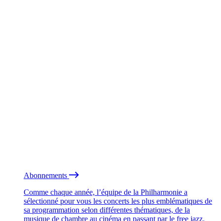
Abonnements
Comme chaque année, l’équipe de la Philharmonie a
sélectionné pour vous les concerts les plus emblématiques de
sa programmation selon différentes thématiques, de la
musique de chambre au cinéma en passant par le free jazz.