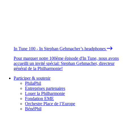
In Tune 100 - In Stephan Gehmacher’s headphones
Pour marquer notre 100ème épisode d'In Tune, nous avons
accueilli un invité spécial: Stephan Gehmacher, directeur
général de la Philharmonie!
Participer & soutenir
PhilaPhil
Entreprises partenaires
Louer la Philharmonie
Fondation EME
Orchestre Place de l’Europe
BénéPhil