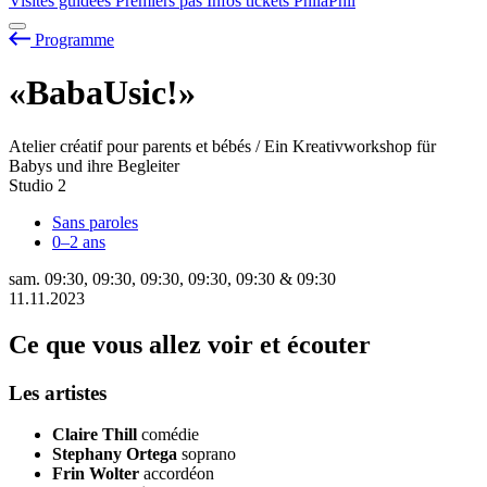
Visites guidées
Premiers pas
Infos tickets
PhilaPhil
Programme
«BabaUsic!»
Atelier créatif pour parents et bébés / Ein Kreativworkshop für
Babys und ihre Begleiter
Studio 2
Sans paroles
0–2 ans
sam.
09:30
,
09:30
,
09:30
,
09:30
,
09:30
&
09:30
11.11.2023
Ce que vous allez voir et écouter
Les artistes
Claire Thill
comédie
Stephany Ortega
soprano
Frin Wolter
accordéon