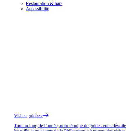
Restauration & bars
Accessibilité
Visites guidées
Tout au long de l’année, notre équipe de guides vous dévoile
les mille et un secrets de la Philharmonie à travers des visites