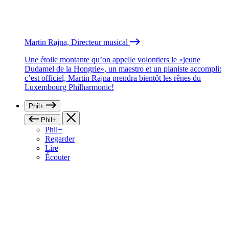
Martin Rajna, Directeur musical
Une étoile montante qu’on appelle volontiers le «jeune
Dudamel de la Hongrie», un maestro et un pianiste accompli:
c’est officiel, Martin Rajna prendra bientôt les rênes du
Luxembourg Philharmonic!
Phil+
Phil+
Phil+
Regarder
Lire
Écouter