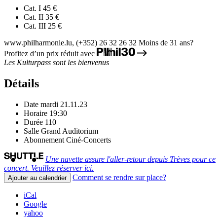
Cat. I
45 €
Cat. II
35 €
Cat. III
25 €
www.philharmonie.lu, (+352) 26 32 26 32
Moins de 31 ans?
Profitez d’un prix réduit avec
Les Kulturpass sont les bienvenus
Détails
Date
mardi 21.11.23
Horaire
19:30
Durée
110
Salle
Grand Auditorium
Abonnement
Ciné-Concerts
Une navette assure l'aller-retour depuis Trèves pour ce
concert. Veuillez réserver ici.
Comment se rendre sur place?
Ajouter au calendrier
iCal
Google
yahoo