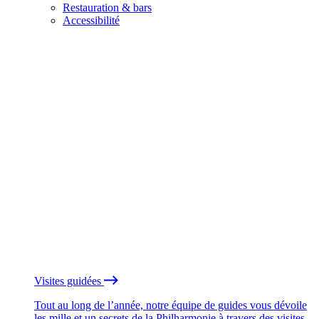
Restauration & bars
Accessibilité
Visites guidées
Tout au long de l’année, notre équipe de guides vous dévoile
les mille et un secrets de la Philharmonie à travers des visites