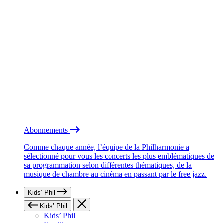
Abonnements
Comme chaque année, l’équipe de la Philharmonie a
sélectionné pour vous les concerts les plus emblématiques de
sa programmation selon différentes thématiques, de la
musique de chambre au cinéma en passant par le free jazz.
Kids’ Phil
Kids’ Phil
Kids’ Phil