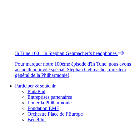
In Tune 100 - In Stephan Gehmacher’s headphones
Pour marquer notre 100ème épisode d'In Tune, nous avons
accueilli un invité spécial: Stephan Gehmacher, directeur
général de la Philharmonie!
Participer & soutenir
PhilaPhil
Entreprises partenaires
Louer la Philharmonie
Fondation EME
Orchestre Place de l’Europe
BénéPhil