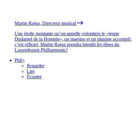
Martin Rajna, Directeur musical
Une étoile montante qu’on appelle volontiers le «jeune
Dudamel de la Hongrie», un maestro et un pianiste accompli:
c’est officiel, Martin Rajna prendra bientôt les rênes du
Luxembourg Philharmonic!
Phil+
Regarder
Lire
Écouter