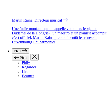
Martin Rajna, Directeur musical
Une étoile montante qu’on appelle volontiers le «jeune
Dudamel de la Hongrie», un maestro et un pianiste accompli:
c’est officiel, Martin Rajna prendra bientôt les rênes du
Luxembourg Philharmonic!
Phil+
Phil+
Phil+
Regarder
Lire
Écouter