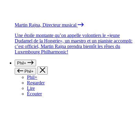
Martin Rajna, Directeur musical
Une étoile montante qu’on appelle volontiers le «jeune
Dudamel de la Hongrie», un maestro et un pianiste accompli:
c’est officiel, Martin Rajna prendra bientôt les rênes du
Luxembourg Philharmonic!
Phil+
Phil+
Phil+
Regarder
Lire
Écouter