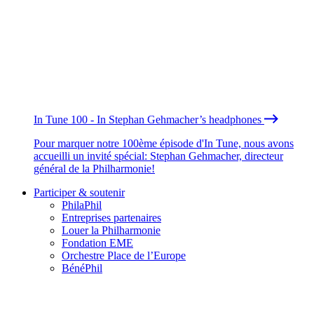
In Tune 100 - In Stephan Gehmacher’s headphones
Pour marquer notre 100ème épisode d'In Tune, nous avons
accueilli un invité spécial: Stephan Gehmacher, directeur
général de la Philharmonie!
Participer & soutenir
PhilaPhil
Entreprises partenaires
Louer la Philharmonie
Fondation EME
Orchestre Place de l’Europe
BénéPhil