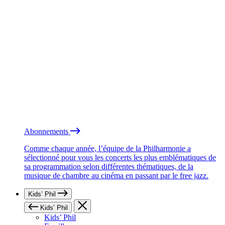
Abonnements
Comme chaque année, l’équipe de la Philharmonie a
sélectionné pour vous les concerts les plus emblématiques de
sa programmation selon différentes thématiques, de la
musique de chambre au cinéma en passant par le free jazz.
Kids’ Phil
Kids’ Phil
Kids’ Phil