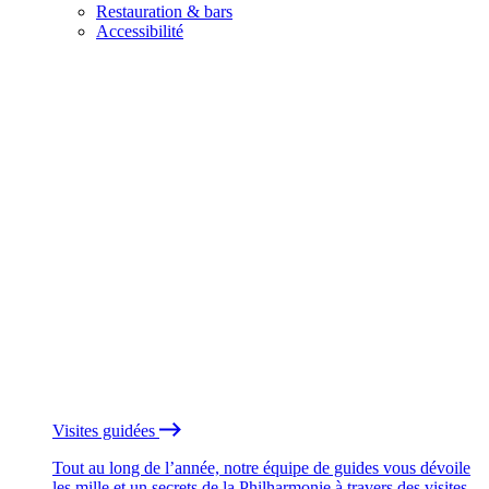
Restauration & bars
Accessibilité
Visites guidées
Tout au long de l’année, notre équipe de guides vous dévoile
les mille et un secrets de la Philharmonie à travers des visites