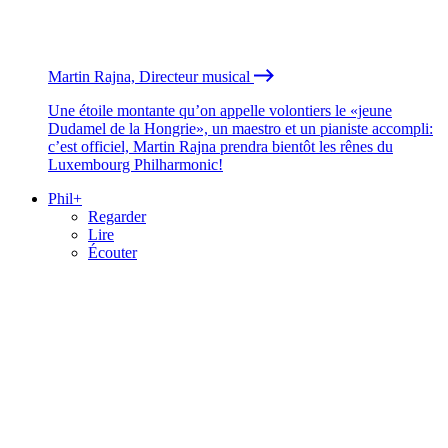
Martin Rajna, Directeur musical
Une étoile montante qu’on appelle volontiers le «jeune
Dudamel de la Hongrie», un maestro et un pianiste accompli:
c’est officiel, Martin Rajna prendra bientôt les rênes du
Luxembourg Philharmonic!
Phil+
Regarder
Lire
Écouter