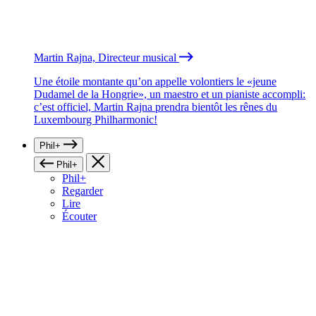
Martin Rajna, Directeur musical
Une étoile montante qu’on appelle volontiers le «jeune
Dudamel de la Hongrie», un maestro et un pianiste accompli:
c’est officiel, Martin Rajna prendra bientôt les rênes du
Luxembourg Philharmonic!
Phil+
Phil+
Phil+
Regarder
Lire
Écouter