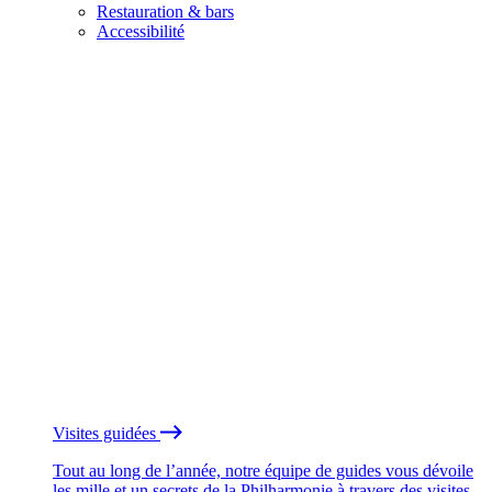
Restauration & bars
Accessibilité
Visites guidées
Tout au long de l’année, notre équipe de guides vous dévoile
les mille et un secrets de la Philharmonie à travers des visites