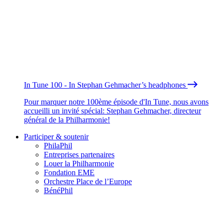
In Tune 100 - In Stephan Gehmacher’s headphones
Pour marquer notre 100ème épisode d'In Tune, nous avons
accueilli un invité spécial: Stephan Gehmacher, directeur
général de la Philharmonie!
Participer & soutenir
PhilaPhil
Entreprises partenaires
Louer la Philharmonie
Fondation EME
Orchestre Place de l’Europe
BénéPhil