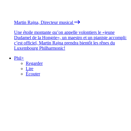
Martin Rajna, Directeur musical
Une étoile montante qu’on appelle volontiers le «jeune
Dudamel de la Hongrie», un maestro et un pianiste accompli:
c’est officiel, Martin Rajna prendra bientôt les rênes du
Luxembourg Philharmonic!
Phil+
Regarder
Lire
Écouter