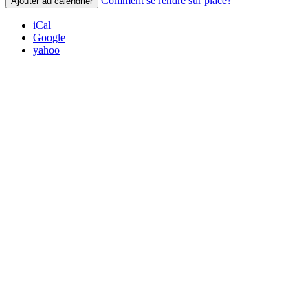
Comment se rendre sur place?
Ajouter au calendrier
iCal
Google
yahoo