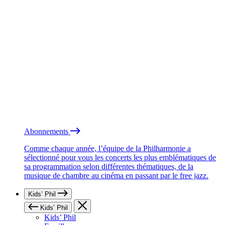
Abonnements
Comme chaque année, l’équipe de la Philharmonie a
sélectionné pour vous les concerts les plus emblématiques de
sa programmation selon différentes thématiques, de la
musique de chambre au cinéma en passant par le free jazz.
Kids’ Phil
Kids’ Phil
Kids’ Phil