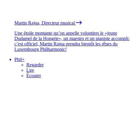
Martin Rajna, Directeur musical
Une étoile montante qu’on appelle volontiers le «jeune
Dudamel de la Hongrie», un maestro et un pianiste accompli:
c’est officiel, Martin Rajna prendra bientôt les rênes du
Luxembourg Philharmonic!
Phil+
Regarder
Lire
Écouter