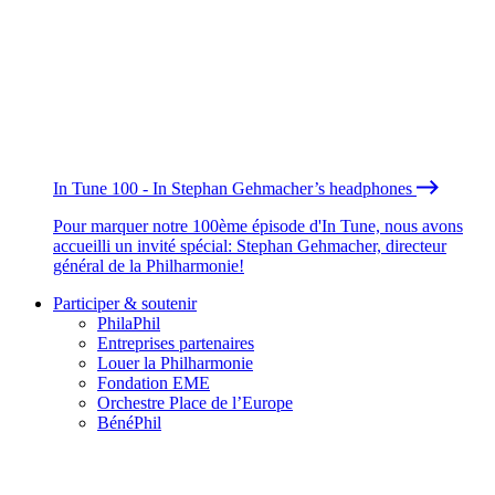
In Tune 100 - In Stephan Gehmacher’s headphones
Pour marquer notre 100ème épisode d'In Tune, nous avons
accueilli un invité spécial: Stephan Gehmacher, directeur
général de la Philharmonie!
Participer & soutenir
PhilaPhil
Entreprises partenaires
Louer la Philharmonie
Fondation EME
Orchestre Place de l’Europe
BénéPhil