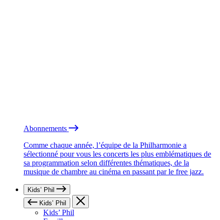
Abonnements
Comme chaque année, l’équipe de la Philharmonie a
sélectionné pour vous les concerts les plus emblématiques de
sa programmation selon différentes thématiques, de la
musique de chambre au cinéma en passant par le free jazz.
Kids’ Phil
Kids’ Phil
Kids’ Phil