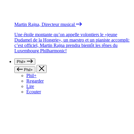
Martin Rajna, Directeur musical
Une étoile montante qu’on appelle volontiers le «jeune
Dudamel de la Hongrie», un maestro et un pianiste accompli:
c’est officiel, Martin Rajna prendra bientôt les rênes du
Luxembourg Philharmonic!
Phil+
Phil+
Phil+
Regarder
Lire
Écouter