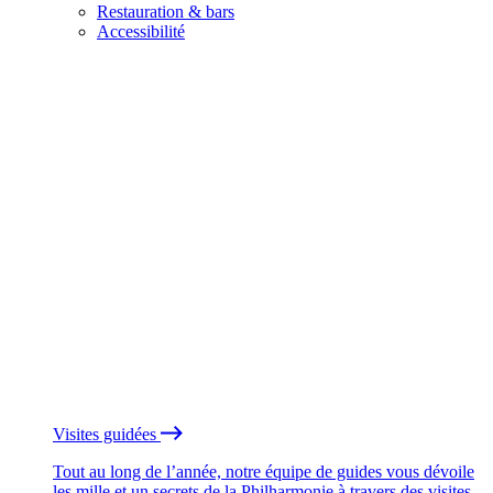
Restauration & bars
Accessibilité
Visites guidées
Tout au long de l’année, notre équipe de guides vous dévoile
les mille et un secrets de la Philharmonie à travers des visites