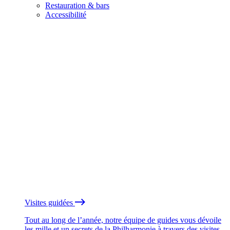
Restauration & bars
Accessibilité
Visites guidées
Tout au long de l’année, notre équipe de guides vous dévoile
les mille et un secrets de la Philharmonie à travers des visites