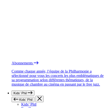
Abonnements
Comme chaque année, l’équipe de la Philharmonie a
sélectionné pour vous les concerts les plus emblématiques de
sa programmation selon différentes thématiques, de la
musique de chambre au cinéma en passant par le free jazz.
Kids’ Phil
Kids’ Phil
Kids’ Phil