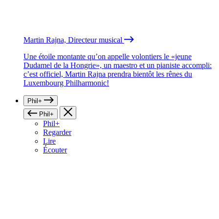
Martin Rajna, Directeur musical
Une étoile montante qu’on appelle volontiers le «jeune
Dudamel de la Hongrie», un maestro et un pianiste accompli:
c’est officiel, Martin Rajna prendra bientôt les rênes du
Luxembourg Philharmonic!
Phil+
Phil+
Phil+
Regarder
Lire
Écouter