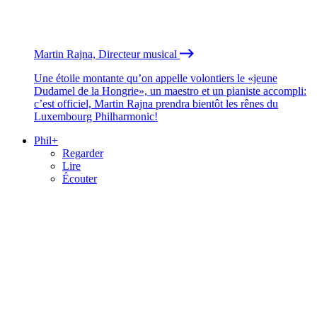
Martin Rajna, Directeur musical
Une étoile montante qu’on appelle volontiers le «jeune
Dudamel de la Hongrie», un maestro et un pianiste accompli:
c’est officiel, Martin Rajna prendra bientôt les rênes du
Luxembourg Philharmonic!
Phil+
Regarder
Lire
Écouter