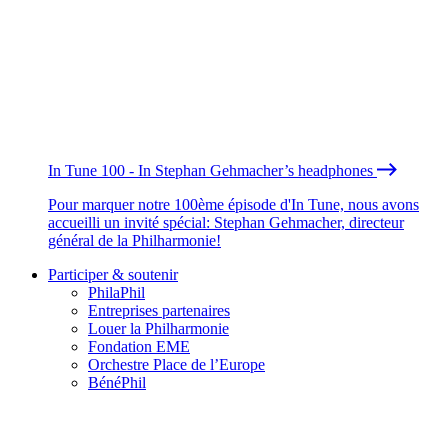
In Tune 100 - In Stephan Gehmacher’s headphones
Pour marquer notre 100ème épisode d'In Tune, nous avons
accueilli un invité spécial: Stephan Gehmacher, directeur
général de la Philharmonie!
Participer & soutenir
PhilaPhil
Entreprises partenaires
Louer la Philharmonie
Fondation EME
Orchestre Place de l’Europe
BénéPhil