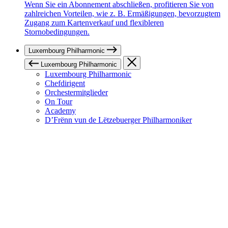
Wenn Sie ein Abonnement abschließen, profitieren Sie von
zahlreichen Vorteilen, wie z. B. Ermäßigungen, bevorzugtem
Zugang zum Kartenverkauf und flexibleren
Stornobedingungen.
Luxembourg Philharmonic
Luxembourg Philharmonic
Luxembourg Philharmonic
Chefdirigent
Orchestermitglieder
On Tour
Academy
D’Frënn vun de Lëtzebuerger Philharmoniker