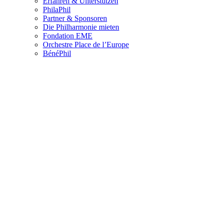
Erfahren & Unterstützen
PhilaPhil
Partner & Sponsoren
Die Philharmonie mieten
Fondation EME
Orchestre Place de l’Europe
BénéPhil