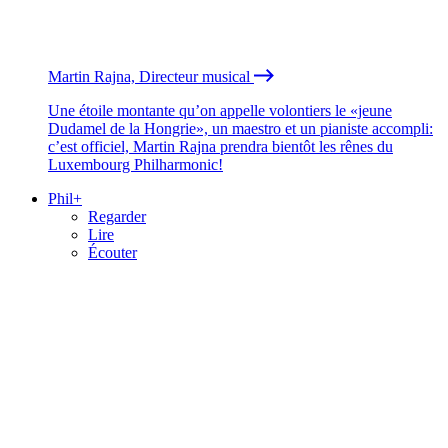
Martin Rajna, Directeur musical
Une étoile montante qu’on appelle volontiers le «jeune
Dudamel de la Hongrie», un maestro et un pianiste accompli:
c’est officiel, Martin Rajna prendra bientôt les rênes du
Luxembourg Philharmonic!
Phil+
Regarder
Lire
Écouter