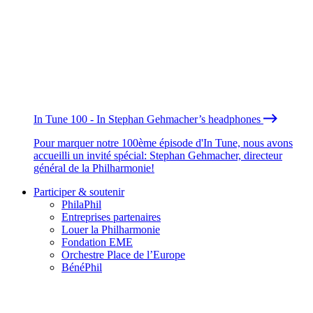
In Tune 100 - In Stephan Gehmacher’s headphones
Pour marquer notre 100ème épisode d'In Tune, nous avons
accueilli un invité spécial: Stephan Gehmacher, directeur
général de la Philharmonie!
Participer & soutenir
PhilaPhil
Entreprises partenaires
Louer la Philharmonie
Fondation EME
Orchestre Place de l’Europe
BénéPhil