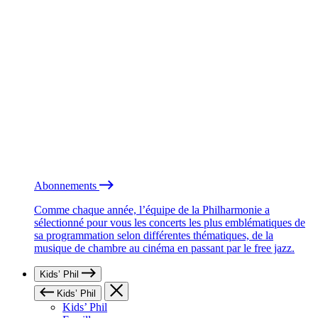
Abonnements
Comme chaque année, l’équipe de la Philharmonie a
sélectionné pour vous les concerts les plus emblématiques de
sa programmation selon différentes thématiques, de la
musique de chambre au cinéma en passant par le free jazz.
Kids’ Phil
Kids’ Phil
Kids’ Phil