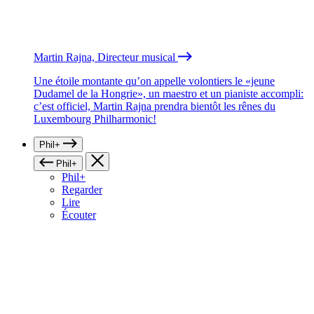
Martin Rajna, Directeur musical
Une étoile montante qu’on appelle volontiers le «jeune
Dudamel de la Hongrie», un maestro et un pianiste accompli:
c’est officiel, Martin Rajna prendra bientôt les rênes du
Luxembourg Philharmonic!
Phil+
Phil+
Phil+
Regarder
Lire
Écouter