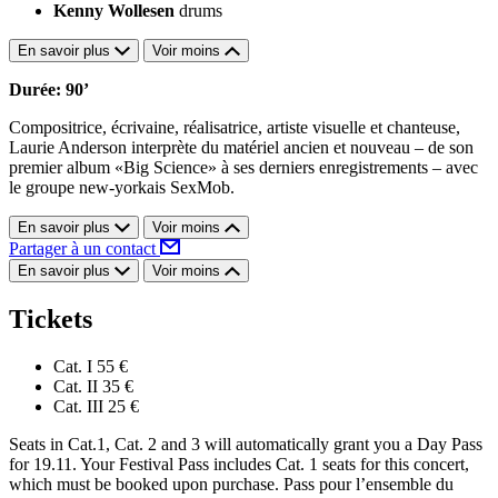
Kenny Wollesen
drums
En savoir plus
Voir moins
Durée: 90’
Compositrice, écrivaine, réalisatrice, artiste visuelle et chanteuse,
Laurie Anderson interprète du matériel ancien et nouveau – de son
premier album «Big Science» à ses derniers enregistrements – avec
le groupe new-yorkais SexMob.
En savoir plus
Voir moins
Partager à un contact
En savoir plus
Voir moins
Tickets
Cat. I
55 €
Cat. II
35 €
Cat. III
25 €
Seats in Cat.1, Cat. 2 and 3 will automatically grant you a Day Pass
for 19.11. Your Festival Pass includes Cat. 1 seats for this concert,
which must be booked upon purchase. Pass pour l’ensemble du