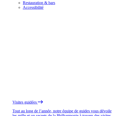
Restauration & bars
Accessibilité
Visites guidées
Tout au long de l’année, notre équipe de guides vous dévoile
les mille et un secrets de la Philharmonie à travers des visites