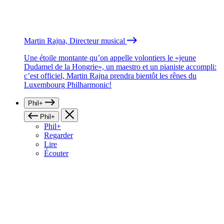
Martin Rajna, Directeur musical
Une étoile montante qu’on appelle volontiers le «jeune
Dudamel de la Hongrie», un maestro et un pianiste accompli:
c’est officiel, Martin Rajna prendra bientôt les rênes du
Luxembourg Philharmonic!
Phil+
Phil+
Phil+
Regarder
Lire
Écouter