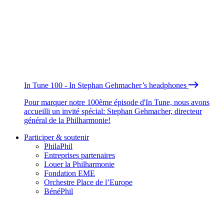
In Tune 100 - In Stephan Gehmacher’s headphones
Pour marquer notre 100ème épisode d'In Tune, nous avons
accueilli un invité spécial: Stephan Gehmacher, directeur
général de la Philharmonie!
Participer & soutenir
PhilaPhil
Entreprises partenaires
Louer la Philharmonie
Fondation EME
Orchestre Place de l’Europe
BénéPhil