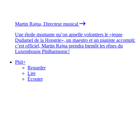
Martin Rajna, Directeur musical
Une étoile montante qu’on appelle volontiers le «jeune
Dudamel de la Hongrie», un maestro et un pianiste accompli:
c’est officiel, Martin Rajna prendra bientôt les rênes du
Luxembourg Philharmonic!
Phil+
Regarder
Lire
Écouter