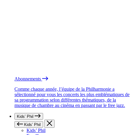
Abonnements
Comme chaque année, l’équipe de la Philharmonie a
sélectionné pour vous les concerts les plus emblématiques de
sa programmation selon différentes thématiques, de la
musique de chambre au cinéma en passant par le free jazz.
Kids’ Phil
Kids’ Phil
Kids’ Phil