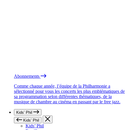
Abonnements
Comme chaque année, l’équipe de la Philharmonie a
sélectionné pour vous les concerts les plus emblématiques de
sa programmation selon différentes thématiques, de la
musique de chambre au cinéma en passant par le free jazz.
Kids’ Phil
Kids’ Phil
Kids’ Phil