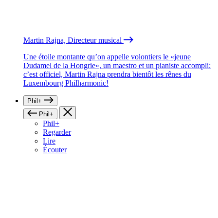
Martin Rajna, Directeur musical
Une étoile montante qu’on appelle volontiers le «jeune
Dudamel de la Hongrie», un maestro et un pianiste accompli:
c’est officiel, Martin Rajna prendra bientôt les rênes du
Luxembourg Philharmonic!
Phil+
Phil+
Phil+
Regarder
Lire
Écouter