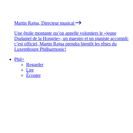
Martin Rajna, Directeur musical
Une étoile montante qu’on appelle volontiers le «jeune
Dudamel de la Hongrie», un maestro et un pianiste accompli:
c’est officiel, Martin Rajna prendra bientôt les rênes du
Luxembourg Philharmonic!
Phil+
Regarder
Lire
Écouter