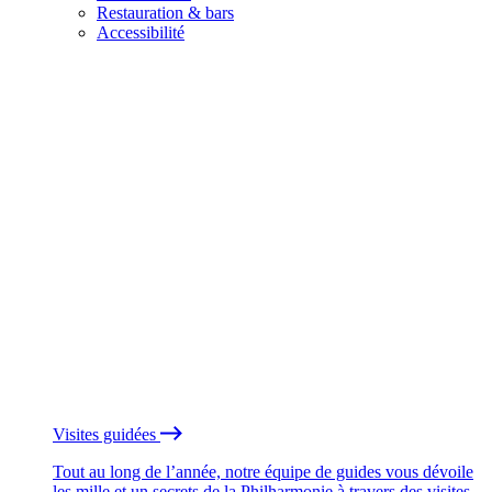
Restauration & bars
Accessibilité
Visites guidées
Tout au long de l’année, notre équipe de guides vous dévoile
les mille et un secrets de la Philharmonie à travers des visites