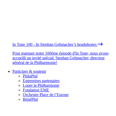
In Tune 100 - In Stephan Gehmacher’s headphones
Pour marquer notre 100ème épisode d'In Tune, nous avons
accueilli un invité spécial: Stephan Gehmacher, directeur
général de la Philharmonie!
Participer & soutenir
PhilaPhil
Entreprises partenaires
Louer la Philharmonie
Fondation EME
Orchestre Place de l’Europe
BénéPhil