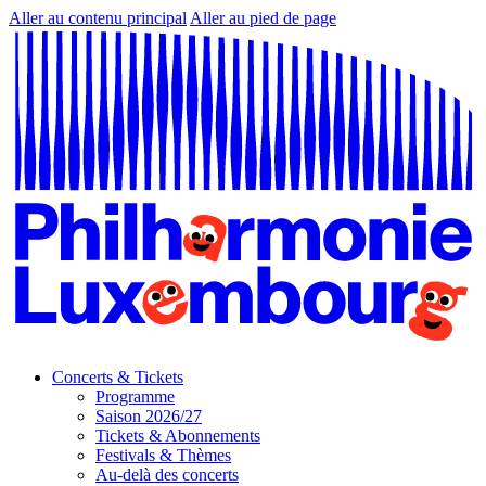
Aller au contenu principal
Aller au pied de page
Concerts & Tickets
Programme
Saison 2026/27
Tickets & Abonnements
Festivals & Thèmes
Au-delà des concerts