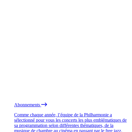
Abonnements
Comme chaque année, l’équipe de la Philharmonie a
sélectionné pour vous les concerts les plus emblématiques de
sa programmation selon différentes thématiques, de la
musique de chambre au cinéma en passant par le free jazz.